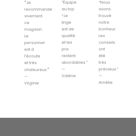
“
“Équipe
“Nous
Je
au top
avons
recommande
! Le
trouvé
vivement
linge
notre
ce
est de
bonheur.
magasin.
qualité
Les
Le
et les
conseils
personnel
prix
ont
est à
restent
été
l’écoute
abordables.”
très
et très
”
—
précieux.”
chaleureux.
Valérie
—
—
Amélie
Virginie