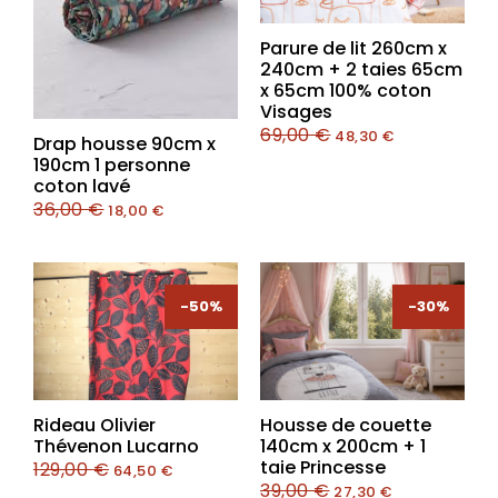
Parure de lit 260cm x
240cm + 2 taies 65cm
x 65cm 100% coton
Visages
69,00
€
48,30
€
Drap housse 90cm x
190cm 1 personne
coton lavé
36,00
€
18,00
€
-50%
-50%
-30%
-30%
Rideau Olivier
Housse de couette
Thévenon Lucarno
140cm x 200cm + 1
taie Princesse
129,00
€
64,50
€
39,00
€
27,30
€