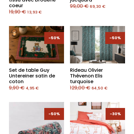
coeur
99,00
€
69,30
€
19,90
€
13,93
€
-50%
-50%
-50%
-50%
Set de table Guy
Rideau Olivier
Untereiner satin de
Thévenon Elis
coton
turquoise
9,90
€
129,00
€
4,95
€
64,50
€
-50%
-30%
-30%