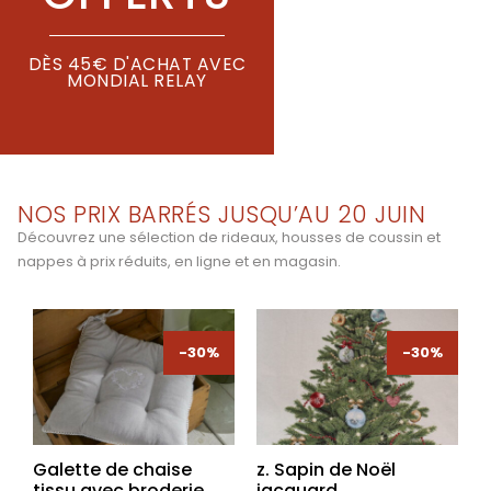
DÈS 45€ D'ACHAT AVEC
MONDIAL RELAY
NOS PRIX BARRÉS JUSQU’AU 20 JUIN
Découvrez une sélection de rideaux, housses de coussin et
nappes à prix réduits, en ligne et en magasin.
-30%
-30%
-30%
-30%
Galette de chaise
z. Sapin de Noël
tissu avec broderie
jacquard