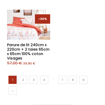
-30%
-30%
Parure de lit 240cm x
220cm + 2 taies 65cm
x 65cm 100% coton
Visages
57,00
€
39,90
€
…
1
2
3
4
7
8
9
→