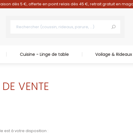
raison dès 5 €, offerte en point relais dès 45 €, retrait gratuit en mag
Cuisine - Linge de table
Voilage & Rideaux
 DE VENTE
e est à votre disposition :