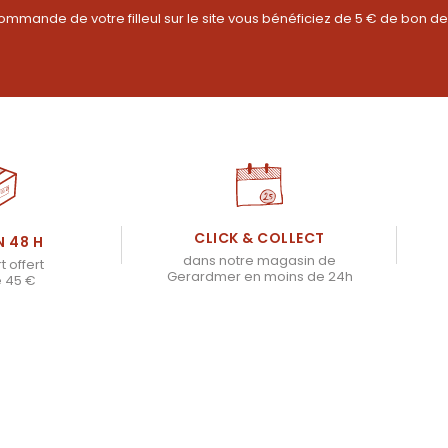
ommande de votre filleul sur le site vous bénéficiez de 5 € de bon de
CLICK & COLLECT
N 48 H
dans notre magasin de
t offert
Gerardmer en moins de 24h
e 45 €