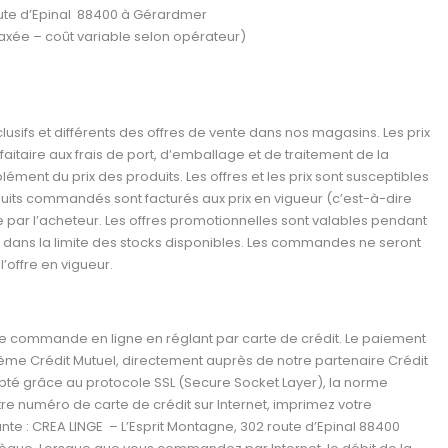
route d’Epinal 88400 à Gérardmer
axée – coût variable selon opérateur)
xclusifs et différents des offres de vente dans nos magasins. Les prix
faitaire aux frais de port, d’emballage et de traitement de la
ent du prix des produits. Les offres et les prix sont susceptibles
duits commandés sont facturés aux prix en vigueur (c’est-à-dire
 par l’acheteur. Les offres promotionnelles sont valables pendant
que dans la limite des stocks disponibles. Les commandes ne seront
’offre en vigueur.
tre commande en ligne en réglant par carte de crédit. Le paiement
stème Crédit Mutuel, directement auprès de notre partenaire Crédit
é grâce au protocole SSL (Secure Socket Layer), la norme
tre numéro de carte de crédit sur Internet, imprimez votre
te : CREA LINGE – L’Esprit Montagne, 302 route d’Epinal 88400