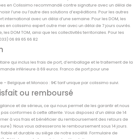
tuées en Colissimo recommandé contre signature avec un délai de
oisir l’une ou l’autre des solutions d’expéditions. Pour les autres
rt international avec un délai d’une semaine. Pour les DOM, les
tuées en colissimo expert outre mer avec un délai de 7 jours ouvrés.
 les DOM TOM, ainsi que les collectivités territoriales. Pour les
033) 06 89 65 66 82
n
re qui inclus les frais de port, d’emballage et le traitement de la
ande inférieure à 69 euros. Franco de port pour une
 – Belgique et Monaco : 9€ tarif unique par colissimo suivi.
tisfait ou remboursé
ilance et de sérieux, ce qui nous permet de les garantir et nous
 pas conformes à cette attente. Vous disposez d’un délai de 14
rner à vos frais et bénéficier du remboursement des retours de
esure). Nous vous adresserons le remboursement sous 14 jours.
iable et durable au siège de notre société. Formulaire de