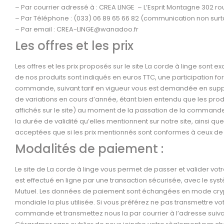
– Par courrier adressé à : CREA LINGE – L’Esprit Montagne 302 
– Par Téléphone : (033) 06 89 65 66 82 (communication non surt
– Par email : CREA-LINGE@wanadoo.fr
Les offres et les prix
Les offres et les prix proposés sur le site La corde à linge sont e
de nos produits sont indiqués en euros TTC, une participation for
commande, suivant tarif en vigueur vous est demandée en supplém
de variations en cours d’année, étant bien entendu que les pro
affichés sur le site) au moment de la passation de la commande
la durée de validité qu’elles mentionnent sur notre site, ainsi 
acceptées que si les prix mentionnés sont conformes à ceux de l
Modalités de paiement :
Le site de La corde à linge vous permet de passer et valider vo
est effectué en ligne par une transaction sécurisée, avec le sy
Mutuel. Les données de paiement sont échangées en mode crypt
mondiale la plus utilisée. Si vous préférez ne pas transmettre vo
commande et transmettez nous la par courrier à l’adresse suivan