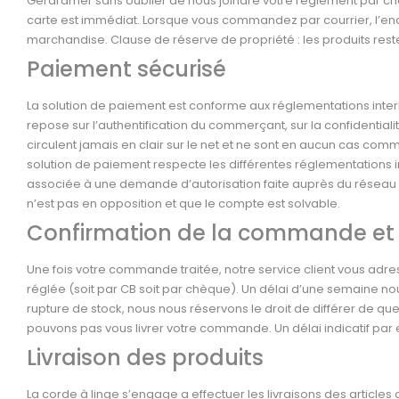
Gérardmer sans oublier de nous joindre votre règlement par ch
carte est immédiat. Lorsque vous commandez par courrier, l’enc
marchandise. Clause de réserve de propriété : les produits rest
Paiement sécurisé
La solution de paiement est conforme aux réglementations interb
repose sur l’authentification du commerçant, sur la confidential
circulent jamais en clair sur le net et ne sont en aucun cas co
solution de paiement respecte les différentes réglementations i
associée à une demande d’autorisation faite auprès du réseau car
n’est pas en opposition et que le compte est solvable.
Confirmation de la commande et d
Une fois votre commande traitée, notre service client vous adr
réglée (soit par CB soit par chèque). Un délai d’une semaine n
rupture de stock, nous nous réservons le droit de différer de qu
pouvons pas vous livrer votre commande. Un délai indicatif par 
Livraison des produits
La corde à linge s’engage a effectuer les livraisons des articles