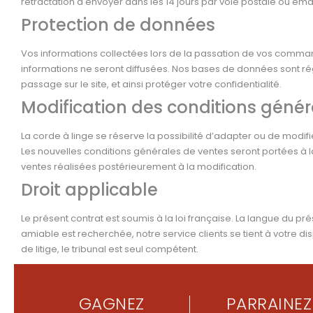
rétractation à envoyer dans les 14 jours par voie postale ou emai
Protection de données
Vos informations collectées lors de la passation de vos command
informations ne seront diffusées. Nos bases de données sont ré
passage sur le site, et ainsi protéger votre confidentialité.
Modification des conditions génér
La corde à linge se réserve la possibilité d’adapter ou de modi
Les nouvelles conditions générales de ventes seront portées à l
ventes réalisées postérieurement à la modification.
Droit applicable
Le présent contrat est soumis à la loi française. La langue du prés
amiable est recherchée, notre service clients se tient à votre dis
de litige, le tribunal est seul compétent.
GAGNEZ
PARRAINEZ