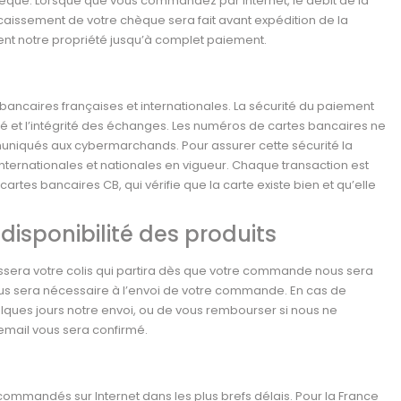
èque. Lorsque que vous commandez par Internet, le débit de la
aissement de votre chèque sera fait avant expédition de la
ent notre propriété jusqu’à complet paiement.
ancaires françaises et internationales. La sécurité du paiement
ité et l’intégrité des échanges. Les numéros de cartes bancaires ne
mmuniqués aux cybermarchands. Pour assurer cette sécurité la
nternationales et nationales en vigueur. Chaque transaction est
tes bancaires CB, qui vérifie que la carte existe bien et qu’elle
isponibilité des produits
essera votre colis qui partira dès que votre commande nous sera
ous sera nécessaire à l’envoi de votre commande. En cas de
elques jours notre envoi, ou de vous rembourser si nous ne
email vous sera confirmé.
 commandés sur Internet dans les plus brefs délais. Pour la France