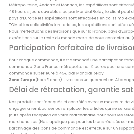
Métropolitaine, Andorre et Monaco, les expéditions sont effec
48 heures, jours ouvrables, ou par Mondial Relay, le client peut ch
pays d’Europe les expéditions sont effectuées en colissimo expe
TOM et les collectivités territoriales, les expéditions sont effec
Nous n’effectuons des livraisons que sur la France, pays d’Europe,
expéditions sur le reste du monde merci de nous contacter au (
Participation forfaitaire de livraiso
Pour chaque commande, il est demandé une participation forfaitai
commande. Zone France métropolitaine : 9 euros pour une comm
commande supérieure à 45€ par Mondial Relay.
Zone Europe
(hors France) : livraisons uniquement en Allemagne
Délai de rétractation, garantie sa
Nos produits sont fabriqués et contrôlés avec un maximum de vig
engager à rembourser ou remplacer les articles qui ne seraient
jours après réception de votre marchandise pour nous les retou
marchandises (Ne s’applique pas pour les biens réalisés sur m
L’archivage des bons de commande est effectué sur un support f