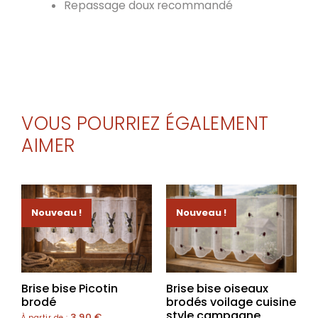
Repassage doux recommandé
VOUS POURRIEZ ÉGALEMENT
AIMER
Nouveau !
Nouveau !
Brise bise Picotin
Brise bise oiseaux
brodé
brodés voilage cuisine
style campagne
3,90
€
À partir de :