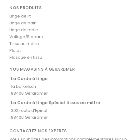
NOS PRODUITS
Linge de lit
Linge de bain
Linge de table
Voilage/Rideaux
Tissu au mètre
Plaids
Masque en tissu
NOS MAGASINS À GERARDMER
La Corde à Linge
1a bd Kelsch
88400 Gérardmer
La Corde à Linge Spécial tissus au mètre
302 route d’Epinal
88400 Gérardmer
CONTACTEZ NOS EXPERTS
Vous souhaitez des informations complémentaires sur un