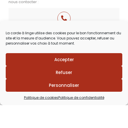
nous contacter :
03 29 60 49 17
La corde à linge utilise des cookies pour le bon fonctionnement du
site et la mesure d’audience. Vous pouvez accepter, refuser ou
Du Mardi au Samedi
personnaliser vos choix à tout moment.
de 9h30 à 12h00 & de 14h00 à 18h30
Accepter
Refuser
Personnaliser
Politique de cookies
Politique de confidentialité
Lézards
Création
Site réalisé par