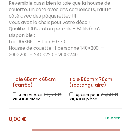
Réversible aussi bien la taie que la housse de
couette, un côté avec des coquelicots, l’autre
côté avec des pâquerettes !!!
Vous avez le choix pour votre déco !
Qualité : 100% coton percale – 80fils/cm2
Disponible :
taie 65×65 – taie 50×70
Housse de couette : 1 personne 140×200 –
200×200 – 240×220 – 260×240
Taie 65cm x 65cm
Taie 50cm x 70cm
(carrée)
(rectangulaire)
25,50
€
25,50
€
Ajouter pour
Ajouter pour
20,40
€
pièce
20,40
€
pièce
0,00
€
En stock