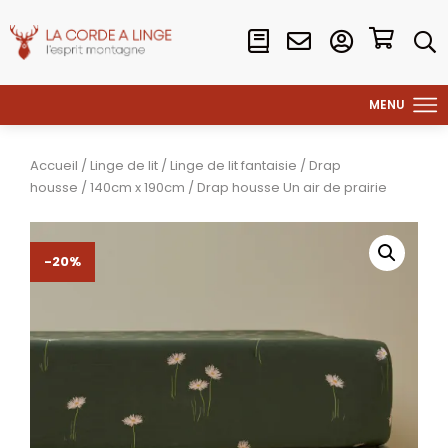
Accueil
/
Linge de lit
/
Linge de lit fantaisie
/
Drap
housse
/
140cm x 190cm
/ Drap housse Un air de prairie
-20%