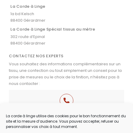
La Corde à Linge
1a bd Kelsch
88400 Gérardmer
La Corde à Linge Spécial tissus au mètre
302 route d’Epinal
88400 Gérardmer
CONTACTEZ NOS EXPERTS
Vous souhaitez des informations complémentaires sur un
tissu, une confection ou tout simplement un conseil pour la
prise de mesures ou le choix de la finition, n’hésitez pas à
nous contacter :
03 29 60 49 17
La corde à linge utilise des cookies pour le bon fonctionnement du
site et la mesure d’audience. Vous pouvez accepter, refuser ou
Du Mardi au Samedi
personnaliser vos choix à tout moment.
de 9h30 à 12h00 & de 14h00 à 18h30