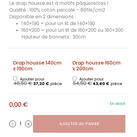
Le drap housse est à motifs pâquerettes !
Qualité : 100% coton percale – 80fils/cm2
Disponible en 2 dimensions :
140×190 = pour un lit de 140×190
160×200 = pour un lit de 160×200 ou 180×200
Hauteur de bonnets : 30cm
Drap housse 140cm
Drap housse 160cm
x 190cm
x 200cm
Ajouter pour
Ajouter pour
46,50
€
54,50
€
37,20
€
pièce
43,60
€
pièce
0,00
€
En stock
-
+
AJOUTER AU PANIER