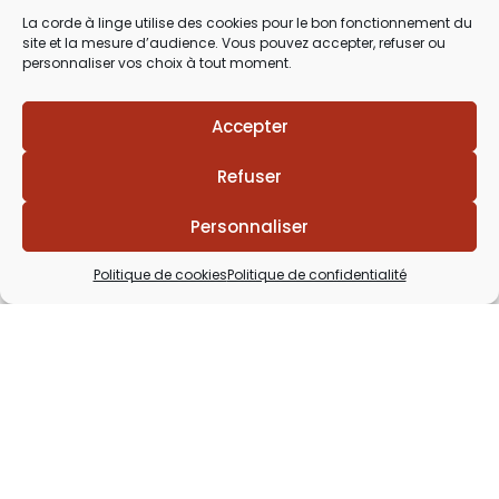
03 29 60 49 17
La corde à linge utilise des cookies pour le bon fonctionnement du
site et la mesure d’audience. Vous pouvez accepter, refuser ou
Du Mardi au Samedi
personnaliser vos choix à tout moment.
de 9h30 à 12h00 & de 14h00 à 18h30
Accepter
Refuser
Personnaliser
Politique de cookies
Politique de confidentialité
Lézards
Création
Site réalisé par