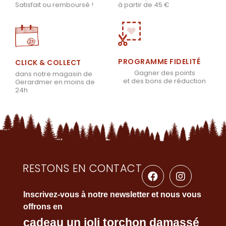
à partir de 45 €
Satisfait ou remboursé !
PROGRAMME FIDELITÉ
CLICK & COLLECT
Gagner des points
dans notre magasin de
et des bons de réduction
Gerardmer en moins de
24h
RESTONS EN CONTACT
Inscrivez-vous à notre newsletter et nous vous
offrons en
cadeau un joli torchon damassé