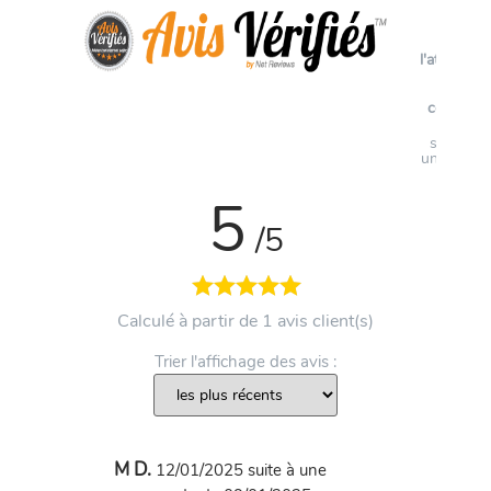
Voir
l'attestati
de
confianc
Avis
soumis à
un contrô
5
/5
Calculé à partir de 1 avis client(s)
Trier l'affichage des avis :
M D.
12/01/2025
suite à une