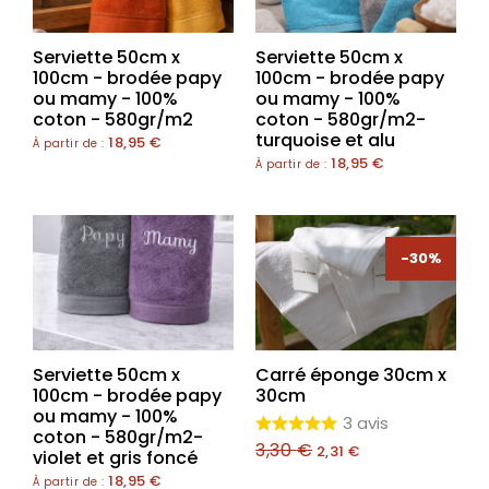
Serviette 50cm x
Serviette 50cm x
100cm - brodée papy
100cm - brodée papy
ou mamy - 100%
ou mamy - 100%
coton - 580gr/m2
coton - 580gr/m2-
turquoise et alu
18,95
€
À partir de :
18,95
€
À partir de :
-30%
-30%
Serviette 50cm x
Carré éponge 30cm x
100cm - brodée papy
30cm
ou mamy - 100%
3 avis
coton - 580gr/m2-
3,30
€
2,31
€
violet et gris foncé
18,95
€
À partir de :