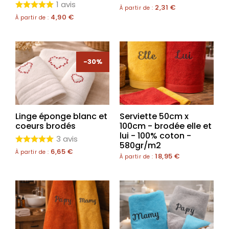
1 avis
2,31
€
À partir de :
4,90
€
À partir de :
-30%
Linge éponge blanc et
Serviette 50cm x
coeurs brodés
100cm - brodée elle et
lui - 100% coton -
3 avis
580gr/m2
6,65
€
À partir de :
18,95
€
À partir de :