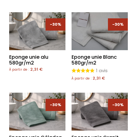
-30%
-30%
Eponge unie alu
Eponge unie Blanc
580gr/m2
580gr/m2
2,31
€
À partir de :
1 avis
2,31
€
À partir de :
-30%
-30%