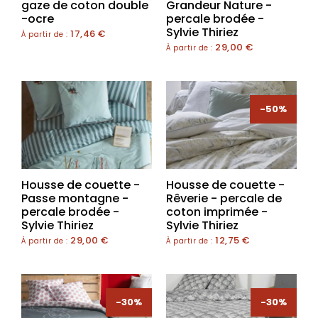
gaze de coton double
Grandeur Nature -
-ocre
percale brodée -
Sylvie Thiriez
17,46
€
À partir de :
29,00
€
À partir de :
-50%
Housse de couette -
Housse de couette -
Passe montagne -
Rêverie - percale de
percale brodée -
coton imprimée -
Sylvie Thiriez
Sylvie Thiriez
29,00
€
12,75
€
À partir de :
À partir de :
-30%
-30%
-30%
-30%