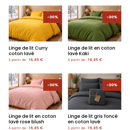
-30%
-30%
Linge de lit Curry
Linge de lit en coton
coton lavé
lavé Kaki
16,45
€
16,45
€
À partir de :
À partir de :
-30%
-30%
Linge de lit en coton
Linge de lit gris foncé
lavé rose blush
en coton lavé
16,45
€
16,45
€
À partir de :
À partir de :