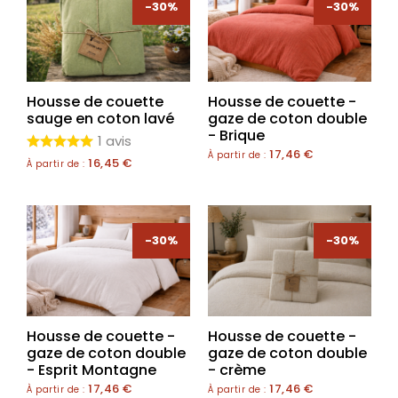
-30%
-30%
Housse de couette
Housse de couette -
sauge en coton lavé
gaze de coton double
- Brique
1 avis
17,46
€
À partir de :
16,45
€
À partir de :
-30%
-30%
Housse de couette -
Housse de couette -
gaze de coton double
gaze de coton double
- Esprit Montagne
- crème
17,46
€
17,46
€
À partir de :
À partir de :