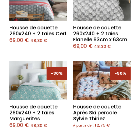
Housse de couette
Housse de couette
260x240 + 2 taies Cerf
260x240 + 2 taies
Flanelle 63cm x 63cm
69,00
€
48,30
€
69,00
€
48,30
€
-30%
-30%
-50%
Housse de couette
Housse de couette
260x240 + 2 taies
Après Ski percale
Marguerites
Sylvie Thiriez
69,00
€
12,75
€
48,30
€
À partir de :