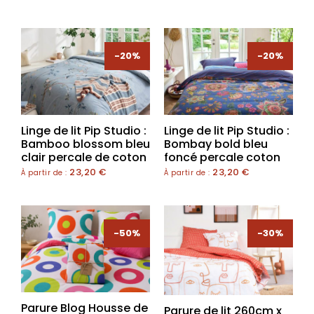
-20%
-20%
Linge de lit Pip Studio :
Linge de lit Pip Studio :
Bamboo blossom bleu
Bombay bold bleu
clair percale de coton
foncé percale coton
23,20
€
23,20
€
À partir de :
À partir de :
-50%
-30%
-30%
Parure Blog Housse de
Parure de lit 260cm x