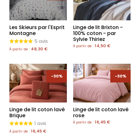
Les Skieurs par l'Esprit
Linge de lit Brixton -
Montagne
100% coton - par
Sylvie Thiriez
5 avis
14,50
€
À partir de :
48,30
€
À partir de :
-30%
-30%
Linge de lit coton lavé
Linge de lit coton lavé
Brique
rose
16,45
€
1 avis
À partir de :
16,45
€
À partir de :