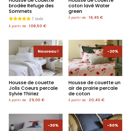
Housse de couette
Housse de couette
brodée Refuge des
coton lavé Water
Sommets
green
16,45
€
1 avis
À partir de :
108,50
€
À partir de :
Nouveau !
-20%
Housse de couette
Housse de couette un
Jolis Coeurs percale
air de prairie percale
Sylvie Thiriez
de coton
29,00
€
20,40
€
À partir de :
À partir de :
-30%
-50%