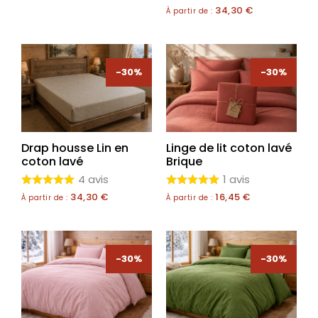
34,30
€
À partir de :
-30%
-30%
Drap housse Lin en
Linge de lit coton lavé
coton lavé
Brique
4 avis
1 avis
34,30
€
16,45
€
À partir de :
À partir de :
-30%
-30%