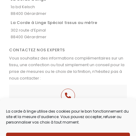
1a bd Kelsch
88400 Gérardmer
La Corde à Linge Spécial tissus au mètre
302 route d’Epinal
88400 Gérardmer
CONTACTEZ NOS EXPERTS
Vous souhaitez des informations complémentaires sur un
tissu, une confection ou tout simplement un conseil pour la
prise de mesures ou le choix de la finition, n’hésitez pas à
nous contacter :
03 29 60 49 17
La corde à linge utilise des cookies pour le bon fonctionnement du
site et la mesure d’audience. Vous pouvez accepter, refuser ou
Du Mardi au Samedi
personnaliser vos choix à tout moment.
de 9h30 à 12h00 & de 14h00 à 18h30