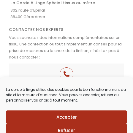
La Corde à Linge Spécial tissus au mètre
302 route d’Epinal
88400 Gérardmer
CONTACTEZ NOS EXPERTS
Vous souhaitez des informations complémentaires sur un
tissu, une confection ou tout simplement un conseil pour la
prise de mesures ou le choix de la finition, n’hésitez pas à
nous contacter :
03 29 60 49 17
La corde à linge utilise des cookies pour le bon fonctionnement du
site et la mesure d’audience. Vous pouvez accepter, refuser ou
Du Mardi au Samedi
personnaliser vos choix à tout moment.
de 9h30 à 12h00 & de 14h00 à 18h30
Accepter
Lézards
Création
Site réalisé par
Refuser