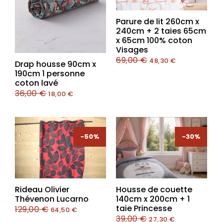
Parure de lit 260cm x
240cm + 2 taies 65cm
x 65cm 100% coton
Visages
69,00
€
48,30
€
Drap housse 90cm x
190cm 1 personne
coton lavé
36,00
€
18,00
€
-50%
-50%
-30%
-30%
Rideau Olivier
Housse de couette
Thévenon Lucarno
140cm x 200cm + 1
taie Princesse
129,00
€
64,50
€
39,00
€
27,30
€