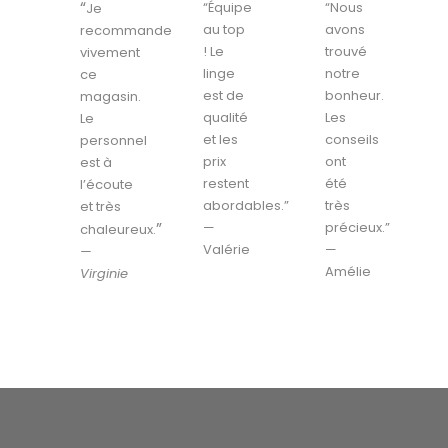
“
“Équipe
“Nous
Je
au top
avons
recommande
! Le
trouvé
vivement
linge
notre
ce
est de
bonheur.
magasin.
qualité
Les
Le
et les
conseils
personnel
prix
ont
est à
restent
été
l’écoute
abordables.”
très
et très
”
—
précieux.”
chaleureux.
Valérie
—
—
Amélie
Virginie