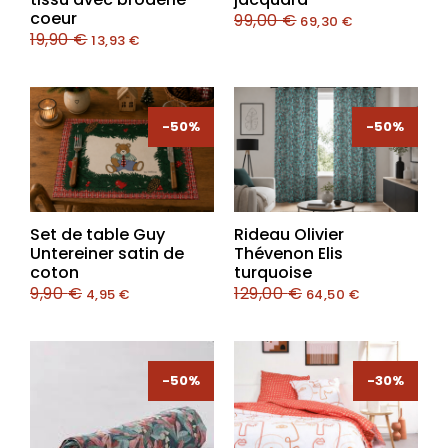
coeur
99,00
€
69,30
€
19,90
€
13,93
€
-50%
-50%
-50%
-50%
Set de table Guy
Rideau Olivier
Untereiner satin de
Thévenon Elis
coton
turquoise
9,90
€
129,00
€
4,95
€
64,50
€
-50%
-30%
-30%