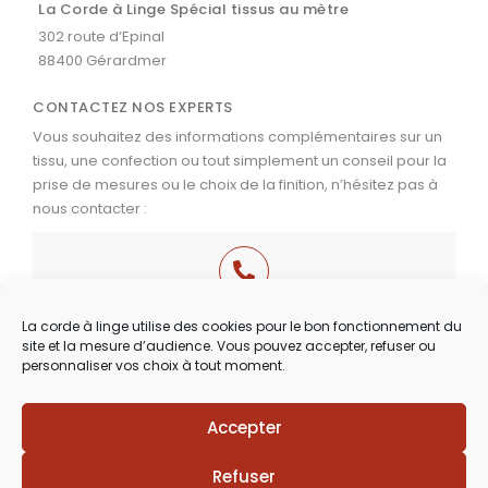
La Corde à Linge Spécial tissus au mètre
302 route d’Epinal
88400 Gérardmer
CONTACTEZ NOS EXPERTS
Vous souhaitez des informations complémentaires sur un
tissu, une confection ou tout simplement un conseil pour la
prise de mesures ou le choix de la finition, n’hésitez pas à
nous contacter :
03 29 60 49 17
La corde à linge utilise des cookies pour le bon fonctionnement du
site et la mesure d’audience. Vous pouvez accepter, refuser ou
Du Mardi au Samedi
personnaliser vos choix à tout moment.
de 9h30 à 12h00 & de 14h00 à 18h30
Accepter
Lézards
Création
Site réalisé par
Refuser