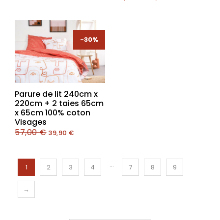
-30%
-30%
Parure de lit 240cm x
220cm + 2 taies 65cm
x 65cm 100% coton
Visages
57,00
€
39,90
€
…
1
2
3
4
7
8
9
→