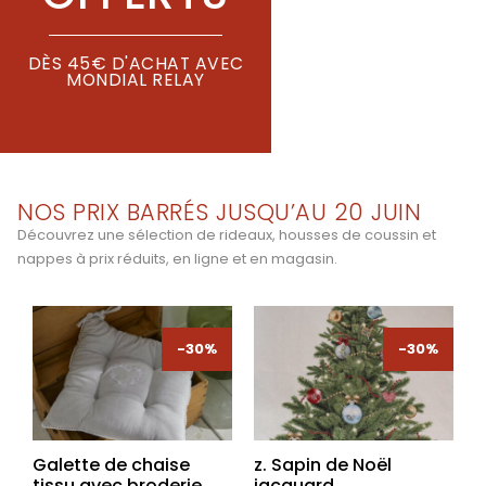
DÈS 45€ D'ACHAT AVEC
MONDIAL RELAY
NOS PRIX BARRÉS JUSQU’AU 20 JUIN
Découvrez une sélection de rideaux, housses de coussin et
nappes à prix réduits, en ligne et en magasin.
-30%
-30%
-30%
-30%
Galette de chaise
z. Sapin de Noël
tissu avec broderie
jacquard