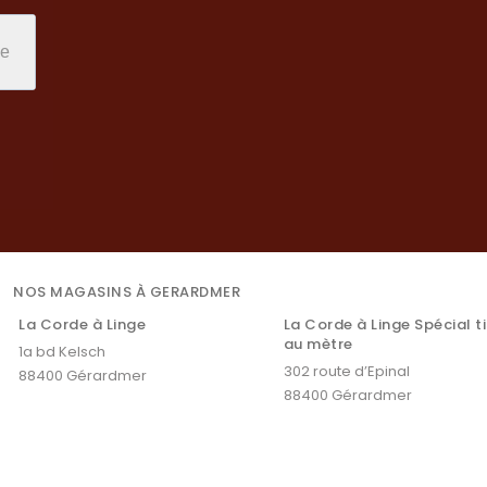
NOS MAGASINS À GERARDMER
La Corde à Linge
La Corde à Linge Spécial t
au mètre
1a bd Kelsch
302 route d’Epinal
88400 Gérardmer
88400 Gérardmer