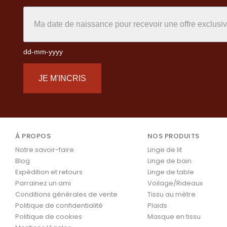
dd-mm-yyyy
JE M'INCRIS
À PROPOS
NOS PRODUITS
Notre savoir-faire
Linge de lit
Blog
Linge de bain
Expédition et retours
Linge de table
Parrainez un ami
Voilage/Rideaux
Conditions générales de vente
Tissu au mètre
Politique de confidentialité
Plaids
Politique de cookies
Masque en tissu