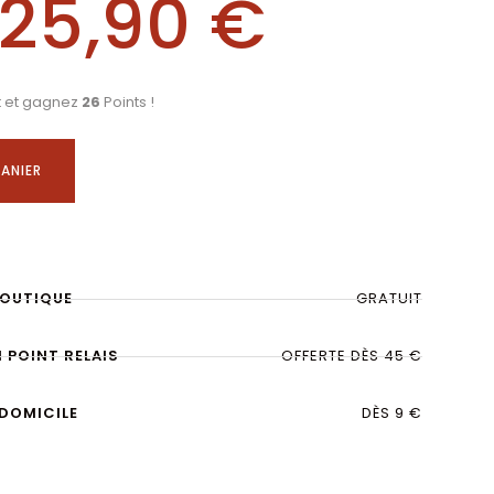
25,90
€
t et gagnez
26
Points !
ANIER
BOUTIQUE
GRATUIT
N POINT RELAIS
OFFERTE DÈS 45 €
 DOMICILE
DÈS 9 €