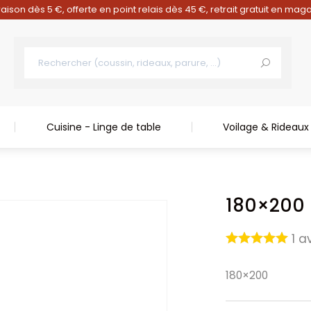
raison dès 5 €, offerte en point relais dès 45 €, retrait gratuit en mag
Cuisine - Linge de table
Voilage & Rideaux
180×200
1
av
180×200