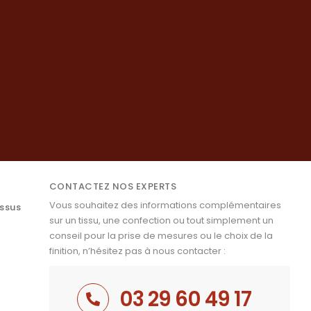
CONTACTEZ NOS EXPERTS
Vous souhaitez des informations complémentaires
issus
sur un tissu, une confection ou tout simplement un
conseil pour la prise de mesures ou le choix de la
finition, n’hésitez pas à nous contacter :
03 29 60 49 17