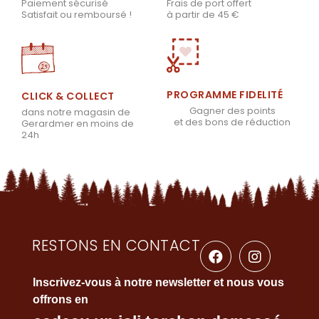
Frais de port offert
Paiement sécurisé
à partir de 45 €
Satisfait ou remboursé !
PROGRAMME FIDELITÉ
CLICK & COLLECT
Gagner des points
dans notre magasin de
et des bons de réduction
Gerardmer en moins de
24h
RESTONS EN CONTACT
Inscrivez-vous à notre newsletter et nous vous
offrons en