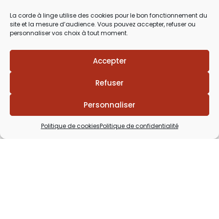
03 29 60 49 17
La corde à linge utilise des cookies pour le bon fonctionnement du
site et la mesure d’audience. Vous pouvez accepter, refuser ou
Du Mardi au Samedi
personnaliser vos choix à tout moment.
de 9h30 à 12h00 & de 14h00 à 18h30
Accepter
Refuser
Personnaliser
Politique de cookies
Politique de confidentialité
Lézards
Création
Site réalisé par