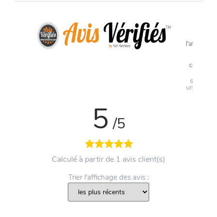
Voir
l'attestati
de
confianc
Avis
soumis à
un contrô
5
/5
Calculé à partir de 1 avis client(s)
Trier l'affichage des avis :