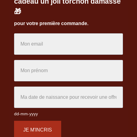
cadeau un joli torchon damassé
🎁
pour votre première commande.
dd-mm-yyyy
JE M'INCRIS