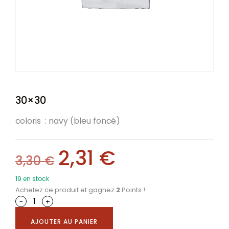
30×30
coloris : navy (bleu foncé)
2,31
€
3,30
€
19 en stock
Achetez ce produit et gagnez
2
Points !
-
+
AJOUTER AU PANIER