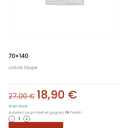
70×140
coloris taupe
18,90
€
27,00
€
14 en stock
Achetez ce produit et gagnez
19
Points !
-
+