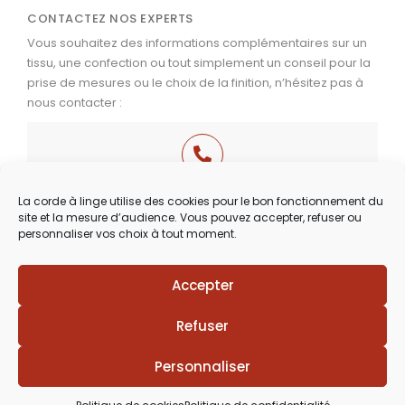
CONTACTEZ NOS EXPERTS
Vous souhaitez des informations complémentaires sur un
tissu, une confection ou tout simplement un conseil pour la
prise de mesures ou le choix de la finition, n’hésitez pas à
nous contacter :
03 29 60 49 17
La corde à linge utilise des cookies pour le bon fonctionnement du
site et la mesure d’audience. Vous pouvez accepter, refuser ou
Du Mardi au Samedi
personnaliser vos choix à tout moment.
de 9h30 à 12h00 & de 14h00 à 18h30
Accepter
Lézards
Création
Site réalisé par
Refuser
Personnaliser