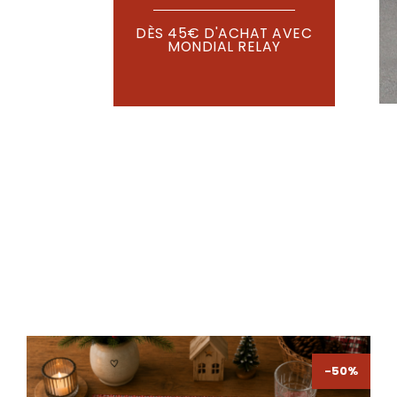
DÈS 45€ D'ACHAT AVEC
MONDIAL RELAY
-50%
-50%