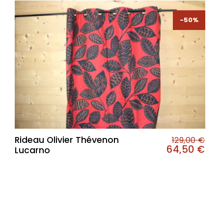
-50%
-50%
Rideau Olivier Thévenon
129,00
€
64,50
€
Lucarno