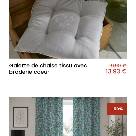
Galette de chaise tissu avec
19,90
€
13,93
€
broderie coeur
-50%
-50%