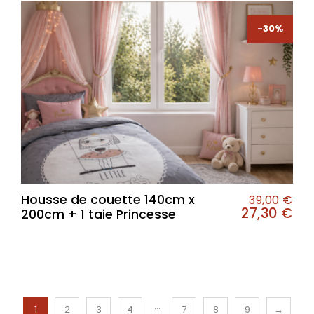
-30%
-30%
Housse de couette 140cm x
39,00
€
27,30
€
200cm + 1 taie Princesse
…
1
2
3
4
7
8
9
→