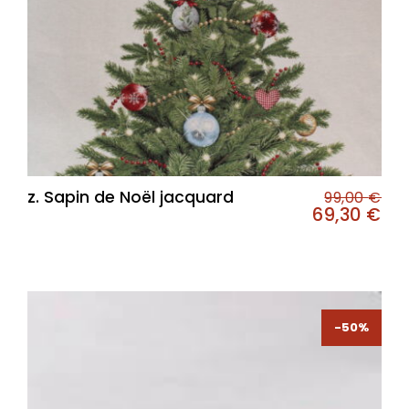
z. Sapin de Noël jacquard
99,00
€
69,30
€
-50%