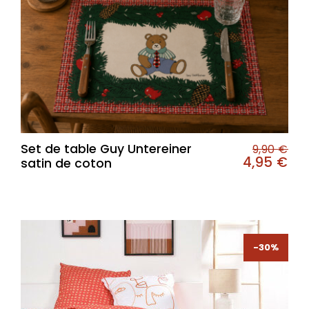
Set de table Guy Untereiner
9,90
€
4,95
€
satin de coton
-30%
-30%