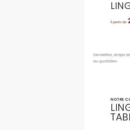
LIN
À partir de
Serviettes, draps d
au quotidien.
NOTRE C
LIN
TAB