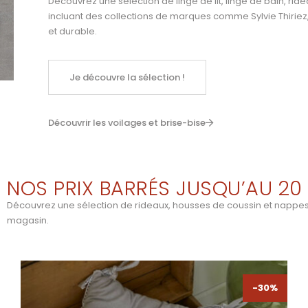
Découvrez une sélection de linge de lit, linge de bain, ride
incluant des collections de marques comme
Sylvie Thiriez
et durable.
Je découvre la sélection !
Découvrir les voilages et brise-bise
NOS PRIX BARRÉS JUSQU’AU 20 
Découvrez une sélection de rideaux, housses de coussin et nappes à 
magasin.
-30%
-30%