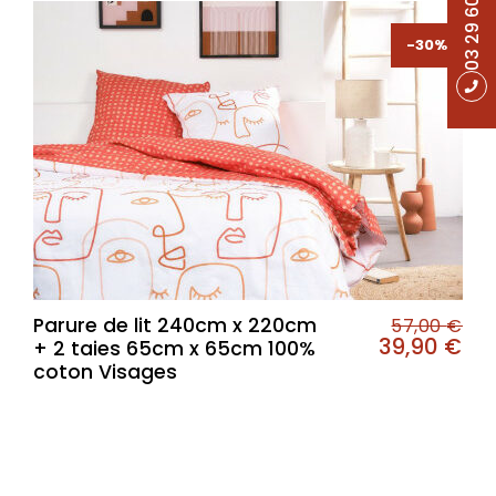
03 29 60 49 17
-30%
-30%
Parure de lit 240cm x 220cm
57,00
€
39,90
€
+ 2 taies 65cm x 65cm 100%
coton Visages