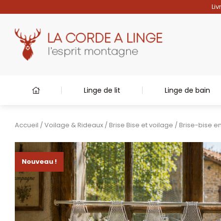
Liv
Linge de lit
Linge de bain
Accueil
/
Voilage & Rideaux
/
Brise Bise et voilage
/ Brise-bise 
Nouveau !