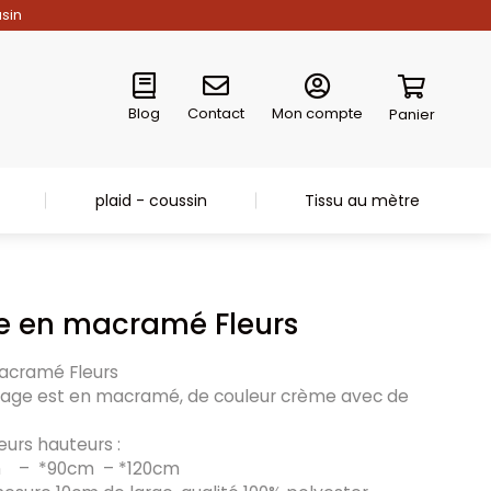
asin
Blog
Contact
Mon compte
Panier
plaid - coussin
Tissu au mètre
se en macramé Fleurs
macramé Fleurs
lage est en macramé, de couleur crème avec de
ieurs hauteurs :
m – *90cm – *120cm