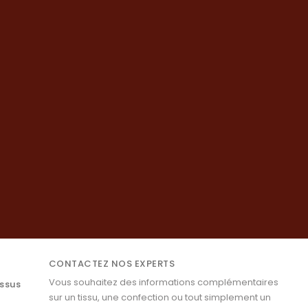
CONTACTEZ NOS EXPERTS
Vous souhaitez des informations complémentaires
issus
sur un tissu, une confection ou tout simplement un