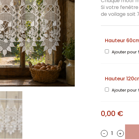
Chaque motif me
Si votre fenêtre
de voilage soit
Hauteur 60c
Ajouter pour
Hauteur 120
Ajouter pour
0,00
€
-
+