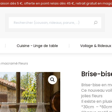
raison dès 5 €, offerte en point relais dès 45 €, retrait gratuit en mag
Cuisine - Linge de table
Voilage & Rideaux
en macramé Fleurs
Brise-bi
Brise-bise en 
Ce nouveau voi
jolies fleurs
Il existe en plus
*30cm – *60c