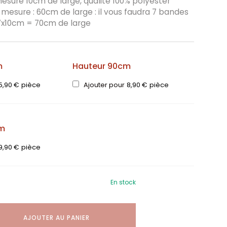
sure 10cm de large, qualité 100% polyester
 mesure : 60cm de large : il vous faudra 7 bandes
 7x10cm = 70cm de large
m
Hauteur 90cm
5,90
€
pièce
Ajouter pour
8,90
€
pièce
cm
9,90
€
pièce
En stock
AJOUTER AU PANIER