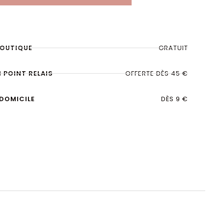
BOUTIQUE
GRATUIT
N POINT RELAIS
OFFERTE DÈS 45 €
 DOMICILE
DÈS 9 €