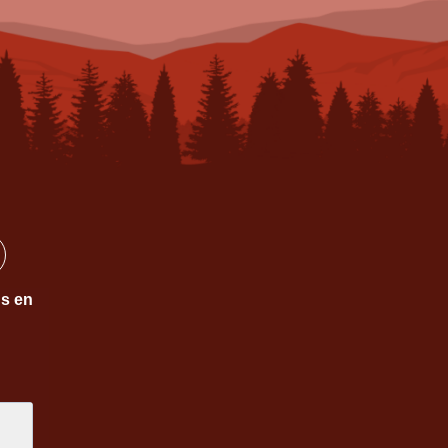
ns en