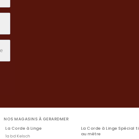
NOS MAGASINS À GERARDMER
La Corde à Linge
La Corde à Linge Spécial t
au mètre
1a bd Kelsch