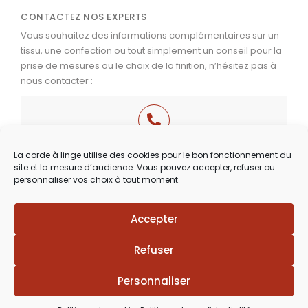
CONTACTEZ NOS EXPERTS
Vous souhaitez des informations complémentaires sur un
tissu, une confection ou tout simplement un conseil pour la
prise de mesures ou le choix de la finition, n’hésitez pas à
nous contacter :
03 29 60 49 17
La corde à linge utilise des cookies pour le bon fonctionnement du
site et la mesure d’audience. Vous pouvez accepter, refuser ou
Du Mardi au Samedi
personnaliser vos choix à tout moment.
de 9h30 à 12h00 & de 14h00 à 18h30
Accepter
Lézards
Création
Site réalisé par
Refuser
Personnaliser