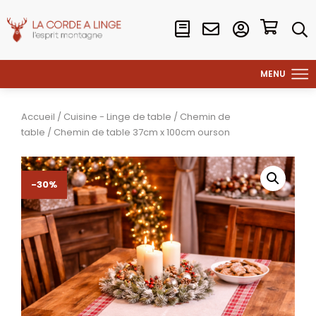
Accueil
/
Cuisine - Linge de table
/
Chemin de
table
/ Chemin de table 37cm x 100cm ourson
-30%
-30%