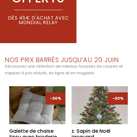
DÈS 45€ D'ACHAT AVEC
MONDIAL RELAY
NOS PRIX BARRÉS JUSQU’AU 20 JUIN
Découvrez une sélection de rideaux, housses de coussin et
nappes à prix réduits, en ligne et en magasin.
-30%
-30%
-30%
-30%
Galette de chaise
z. Sapin de Noël
tissu avec broderie
jacquard