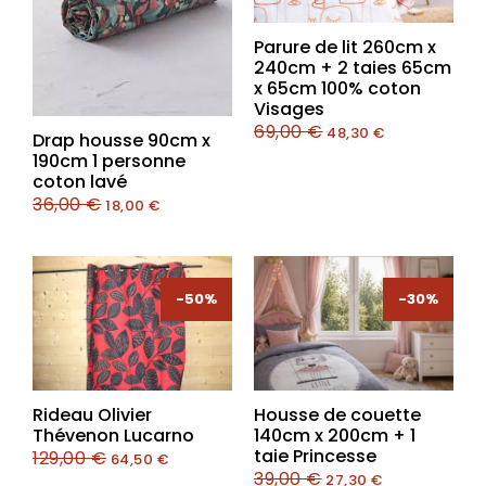
Parure de lit 260cm x
240cm + 2 taies 65cm
x 65cm 100% coton
Visages
69,00
€
48,30
€
Drap housse 90cm x
190cm 1 personne
coton lavé
36,00
€
18,00
€
-50%
-50%
-30%
-30%
Rideau Olivier
Housse de couette
Thévenon Lucarno
140cm x 200cm + 1
taie Princesse
129,00
€
64,50
€
39,00
€
27,30
€