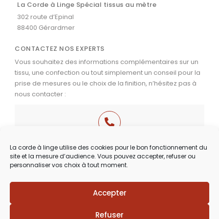
La Corde à Linge Spécial tissus au mètre
302 route d’Epinal
88400 Gérardmer
CONTACTEZ NOS EXPERTS
Vous souhaitez des informations complémentaires sur un
tissu, une confection ou tout simplement un conseil pour la
prise de mesures ou le choix de la finition, n’hésitez pas à
nous contacter :
03 29 60 49 17
La corde à linge utilise des cookies pour le bon fonctionnement du
site et la mesure d’audience. Vous pouvez accepter, refuser ou
Du Mardi au Samedi
personnaliser vos choix à tout moment.
de 9h30 à 12h00 & de 14h00 à 18h30
Accepter
Lézards
Création
Site réalisé par
Refuser