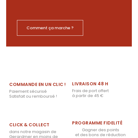
Comment ça marche ?
LIVRAISON 48 H
COMMANDE EN UN CLIC !
Frais de port offert
Paiement sécurisé
à partir de 45 €
Satisfait ou remboursé !
PROGRAMME FIDELITÉ
CLICK & COLLECT
Gagner des points
dans notre magasin de
et des bons de réduction
Gerardmer en moins de