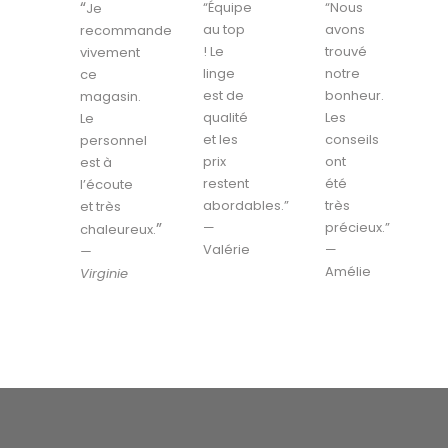
“
“Équipe
“Nous
Je
au top
avons
recommande
! Le
trouvé
vivement
linge
notre
ce
est de
bonheur.
magasin.
qualité
Les
Le
et les
conseils
personnel
prix
ont
est à
restent
été
l’écoute
abordables.”
très
et très
”
—
précieux.”
chaleureux.
Valérie
—
—
Amélie
Virginie