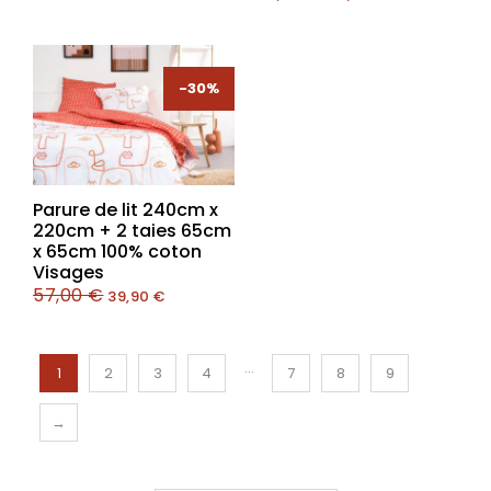
-30%
-30%
Parure de lit 240cm x
220cm + 2 taies 65cm
x 65cm 100% coton
Visages
57,00
€
39,90
€
…
1
2
3
4
7
8
9
→