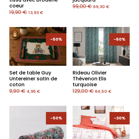
coeur
99,00
€
69,30
€
19,90
€
13,93
€
-50%
-50%
-50%
-50%
Set de table Guy
Rideau Olivier
Untereiner satin de
Thévenon Elis
coton
turquoise
9,90
€
129,00
€
4,95
€
64,50
€
-50%
-30%
-30%