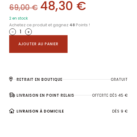
48,30
€
69,00
€
2 en stock
Achetez ce produit et gagnez
48
Points !
-
+
AJOUTER AU PANIER
RETRAIT EN BOUTIQUE
GRATUIT
LIVRAISON EN POINT RELAIS
OFFERTE DÈS 45 €
LIVRAISON À DOMICILE
DÈS 9 €