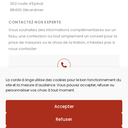
302 route d’Epinal
88400 Gérardmer
CONTACTEZ NOS EXPERTS
Vous souhaitez des informations complémentaires sur un
tissu, une confection ou tout simplement un conseil pour la
prise de mesures ou le choix de la finition, n’hésitez pas à
nous contacter :
03 29 60 49 17
La corde à linge utilise des cookies pour le bon fonctionnement du
site et la mesure d’audience. Vous pouvez accepter, refuser ou
Du Mardi au Samedi
personnaliser vos choix à tout moment.
de 9h30 à 12h00 & de 14h00 à 18h30
Accepter
Lézards
Création
Site réalisé par
Refuser