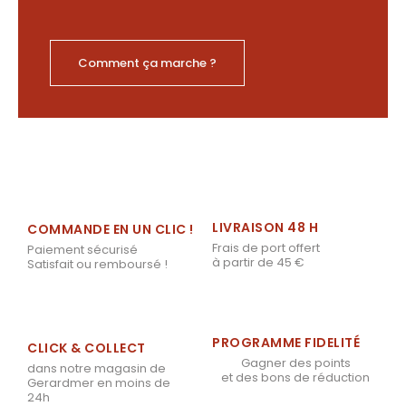
Comment ça marche ?
LIVRAISON 48 H
COMMANDE EN UN CLIC !
Frais de port offert
Paiement sécurisé
à partir de 45 €
Satisfait ou remboursé !
PROGRAMME FIDELITÉ
CLICK & COLLECT
Gagner des points
dans notre magasin de
et des bons de réduction
Gerardmer en moins de
24h