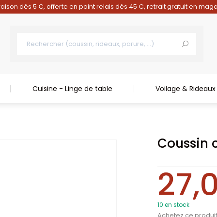
raison dès 5 €, offerte en point relais dès 45 €, retrait gratuit en mag
Cuisine - Linge de table
Voilage & Rideaux
Coussin 
27,
10 en stock
Achetez ce produi