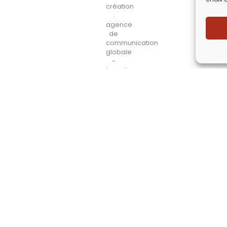
Lézards
Création
Site réalisé par