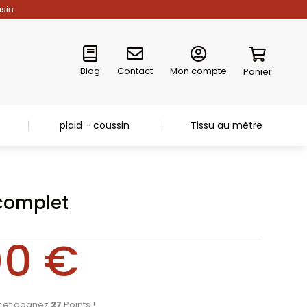
asin
Blog
Contact
Mon compte
Panier
plaid - coussin
Tissu au mètre
complet
00
€
t et gagnez
27
Points !