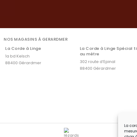
NOS MAGASINS À GERARDMER
La Corde à Linge
La Corde à Linge Spécial t
au mètre
1a bd Kelsch
302 route d’Epinal
88400 Gérardmer
88400 Gérardmer
La cord
mesure
choix 