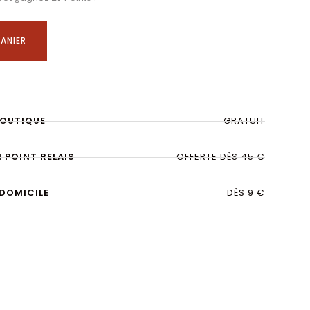
ANIER
BOUTIQUE
GRATUIT
N POINT RELAIS
OFFERTE DÈS 45 €
 DOMICILE
DÈS 9 €