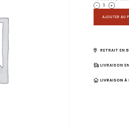
-
+
AJOUTER AU P
RETRAIT EN 
LIVRAISON E
LIVRAISON À