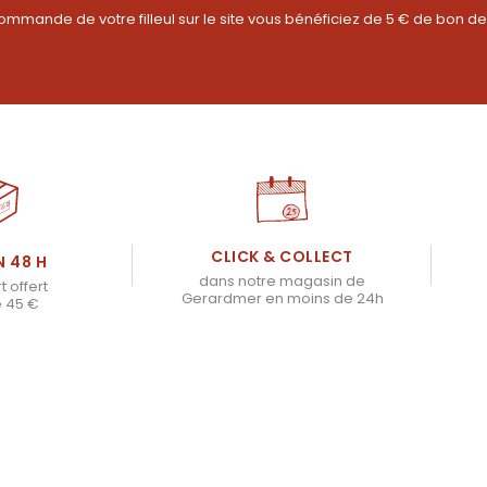
ommande de votre filleul sur le site vous bénéficiez de 5 € de bon de
CLICK & COLLECT
N 48 H
dans notre magasin de
t offert
Gerardmer en moins de 24h
e 45 €