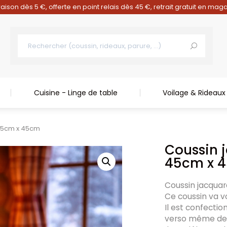
raison dès 5 €, offerte en point relais dès 45 €, retrait gratuit en mag
Cuisine - Linge de table
Voilage & Rideaux
 45cm x 45cm
Coussin 
45cm x 
Coussin jacqua
Ce coussin va v
Il est confecti
verso même des