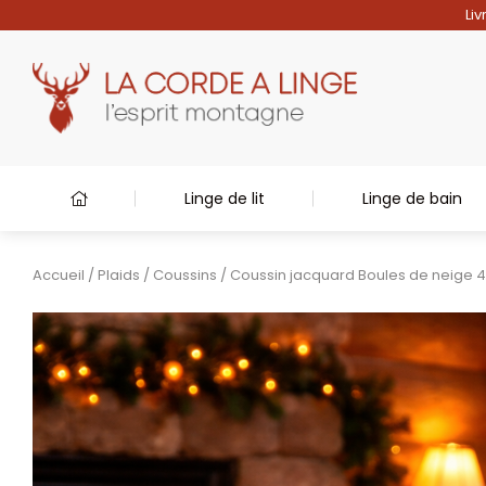
Liv
Linge de lit
Linge de bain
Accueil
/
Plaids
/
Coussins
/ Coussin jacquard Boules de neige