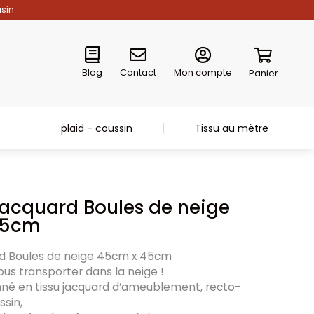
asin
Blog
Contact
Mon compte
Panier
plaid - coussin
Tissu au mètre
jacquard Boules de neige
45cm
rd Boules de neige 45cm x 45cm
ous transporter dans la neige !
onné en tissu jacquard d’ameublement, recto-
sin,