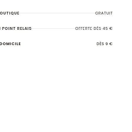
BOUTIQUE
GRATUIT
N POINT RELAIS
OFFERTE DÈS 45 €
 DOMICILE
DÈS 9 €