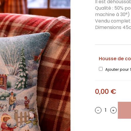
Il est déhoussab
Qualité : 50% p
machine à 30°)
Vendu complet 
Dimensions 45c
Housse de co
Ajouter pour
0,00
€
-
+