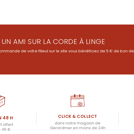
 UN AMI SUR LA CORDE À LINGE
ommande de votre filleul sur le site vous bénéficiez de 5 € de bon de
CLICK & COLLECT
N 48 H
dans notre magasin de
t offert
Gerardmer en moins de 24h
e 45 €