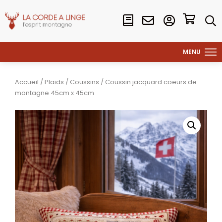
Accueil
/
Plaids
/
Coussins
/ Coussin jacquard coeurs de
montagne 45cm x 45cm