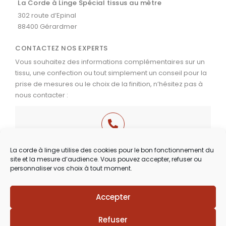
La Corde à Linge Spécial tissus au mètre
302 route d’Epinal
88400 Gérardmer
CONTACTEZ NOS EXPERTS
Vous souhaitez des informations complémentaires sur un
tissu, une confection ou tout simplement un conseil pour la
prise de mesures ou le choix de la finition, n’hésitez pas à
nous contacter :
03 29 60 49 17
La corde à linge utilise des cookies pour le bon fonctionnement du
site et la mesure d’audience. Vous pouvez accepter, refuser ou
Du Mardi au Samedi
personnaliser vos choix à tout moment.
de 9h30 à 12h00 & de 14h00 à 18h30
Accepter
Lézards
Création
Site réalisé par
Refuser