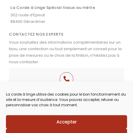
La Corde à Linge Spécial tissus au mètre
302 route d’Epinal
88400 Gérardmer
CONTACTEZ NOS EXPERTS
Vous souhaitez des informations complémentaires sur un
tissu, une confection ou tout simplement un conseil pour la
prise de mesures ou le choix de la finition, n’hésitez pas à
nous contacter :
03 29 60 49 17
La corde à linge utilise des cookies pour le bon fonctionnement du
site et la mesure d’audience. Vous pouvez accepter, refuser ou
Du Mardi au Samedi
personnaliser vos choix à tout moment.
de 9h30 à 12h00 & de 14h00 à 18h30
Accepter
Lézards
Création
Site réalisé par