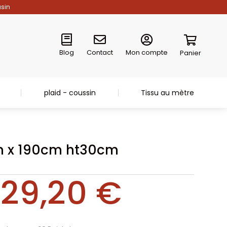
asin
Blog
Contact
Mon compte
Panier
plaid - coussin
Tissu au mètre
m x 190cm ht30cm
29,20
€