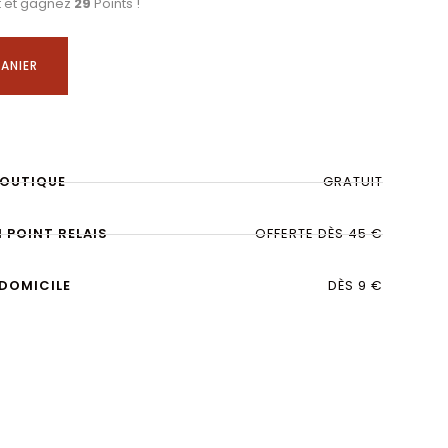
t et gagnez
29
Points !
ANIER
BOUTIQUE
GRATUIT
N POINT RELAIS
OFFERTE DÈS 45 €
 DOMICILE
DÈS 9 €