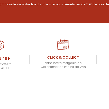
ommande de votre filleul sur le site vous bénéficiez de 5 € de bon de
CLICK & COLLECT
N 48 H
dans notre magasin de
t offert
Gerardmer en moins de 24h
e 45 €