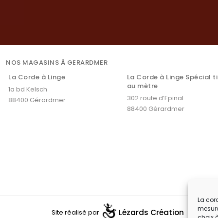
NOS MAGASINS À GERARDMER
La Corde à Linge
La Corde à Linge Spécial t
au mètre
1a bd Kelsch
302 route d’Epinal
88400 Gérardmer
88400 Gérardmer
La cord
mesure
Lézards
Création
Site réalisé par
choix 