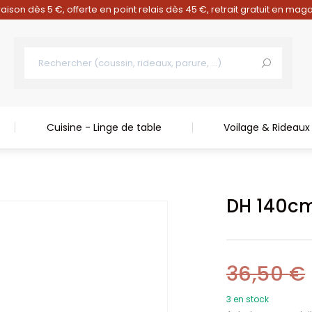
raison dès 5 €, offerte en point relais dès 45 €, retrait gratuit en mag
Cuisine - Linge de table
Voilage & Rideaux
DH 140c
36,50
€
3 en stock