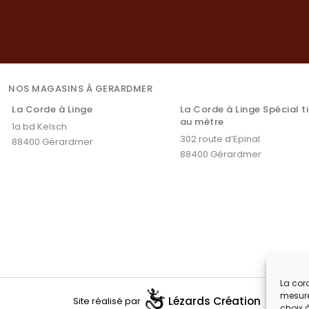
NOS MAGASINS À GERARDMER
La Corde à Linge
La Corde à Linge Spécial t
au mètre
1a bd Kelsch
302 route d’Epinal
88400 Gérardmer
88400 Gérardmer
La cord
mesure
Lézards
Création
Site réalisé par
choix 