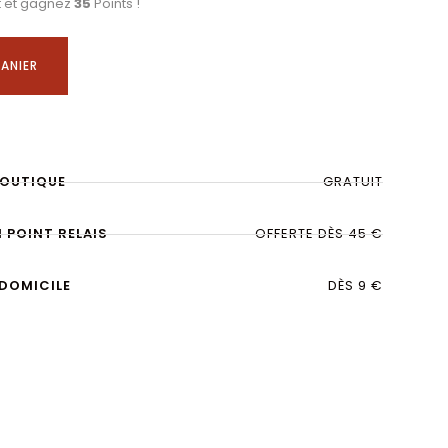
t et gagnez
35
Points !
ANIER
BOUTIQUE
GRATUIT
N POINT RELAIS
OFFERTE DÈS 45 €
 DOMICILE
DÈS 9 €