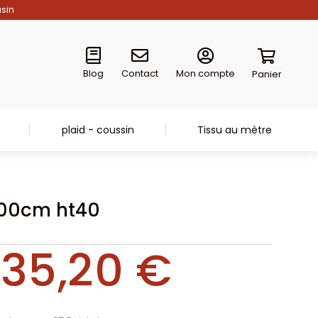
asin
Blog
Contact
Mon compte
Panier
plaid - coussin
Tissu au mètre
200cm ht40
35,20
€