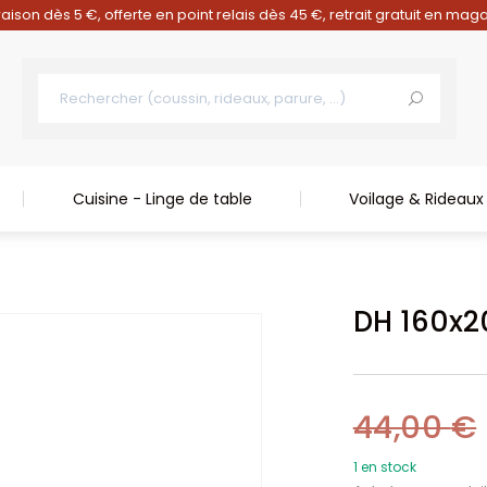
raison dès 5 €, offerte en point relais dès 45 €, retrait gratuit en mag
Cuisine - Linge de table
Voilage & Rideaux
DH 160x
44,00
€
1 en stock