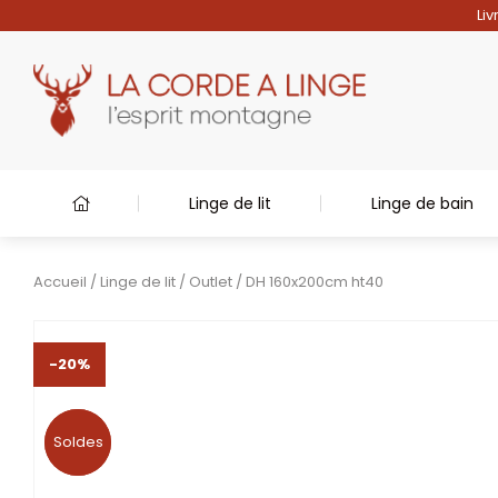
Liv
Linge de lit
Linge de bain
Accueil
/
Linge de lit
/
Outlet
/ DH 160x200cm ht40
-20%
Soldes
Soldes