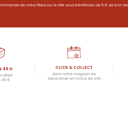
ommande de votre filleul sur le site vous bénéficiez de 5 € de bon de
CLICK & COLLECT
N 48 H
dans notre magasin de
t offert
Gerardmer en moins de 24h
e 45 €