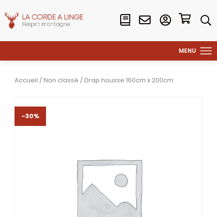
Accueil
/
Non classé
/ Drap housse 160cm x 200cm
-30%
-30%