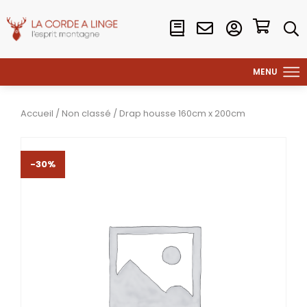
Accueil
/
Non classé
/ Drap housse 160cm x 200cm
-30%
-30%