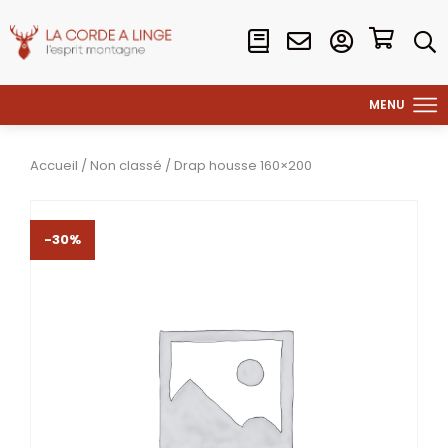
Accueil
/
Non classé
/ Drap housse 160×200
-30%
-30%