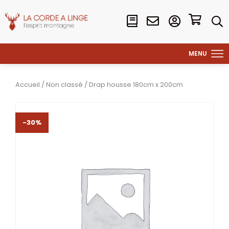
Accueil
/
Non classé
/ Drap housse 180cm x 200cm
-30%
-30%