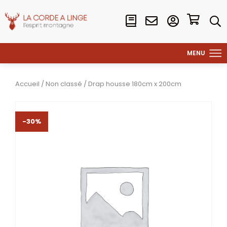
Accueil
/
Non classé
/ Drap housse 180cm x 200cm
-30%
-30%