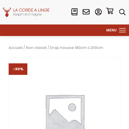
Accueil
/
Non classé
/ Drap housse 180cm x 200cm
-30%
-30%