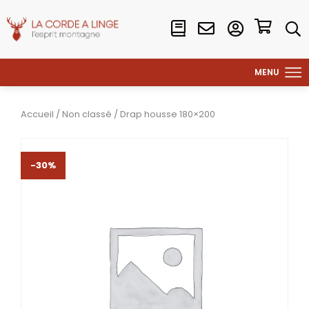
Accueil
/
Non classé
/ Drap housse 180×200
-30%
-30%