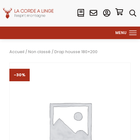
Accueil
/
Non classé
/ Drap housse 180×200
-30%
-30%