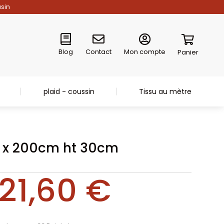
asin
Blog
Contact
Mon compte
Panier
plaid - coussin
Tissu au mètre
 x 200cm ht 30cm
21,60
€