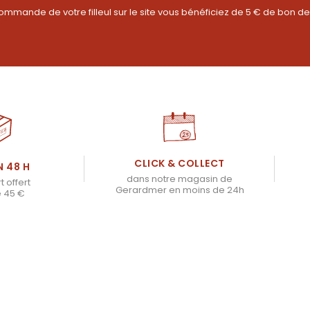
ommande de votre filleul sur le site vous bénéficiez de 5 € de bon de
CLICK & COLLECT
N 48 H
dans notre magasin de
t offert
Gerardmer en moins de 24h
e 45 €