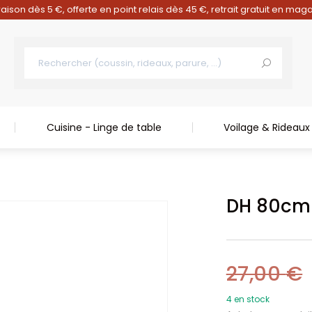
raison dès 5 €, offerte en point relais dès 45 €, retrait gratuit en mag
Cuisine - Linge de table
Voilage & Rideaux
DH 80cm
27,00
€
4 en stock