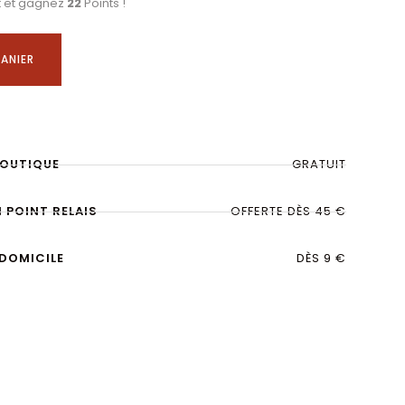
t et gagnez
22
Points !
ANIER
BOUTIQUE
GRATUIT
N POINT RELAIS
OFFERTE DÈS 45 €
 DOMICILE
DÈS 9 €