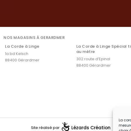
NOS MAGASINS À GERARDMER
La Corde à Linge
La Corde à Linge Spécial t
au mètre
1a bd Kelsch
302 route d’Epinal
88400 Gérardmer
88400 Gérardmer
La cord
mesure
Lézards
Création
Site réalisé par
choix 