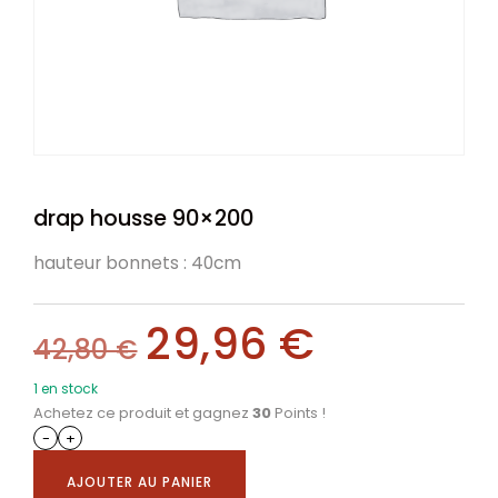
drap housse 90×200
hauteur bonnets : 40cm
29,96
€
42,80
€
1 en stock
Achetez ce produit et gagnez
30
Points !
-
+
AJOUTER AU PANIER