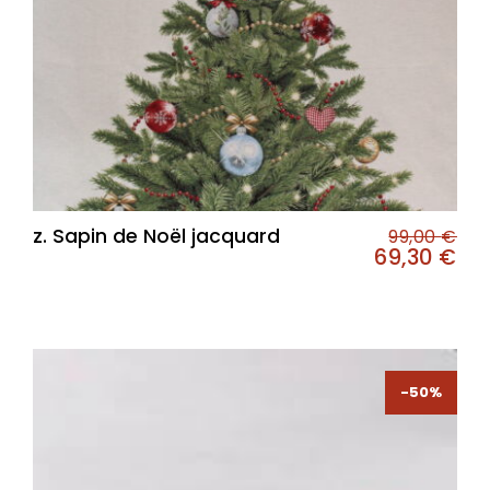
z. Sapin de Noël jacquard
99,00
€
69,30
€
-50%