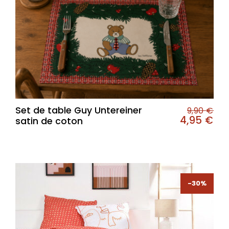
Set de table Guy Untereiner
9,90
€
4,95
€
satin de coton
-30%
-30%