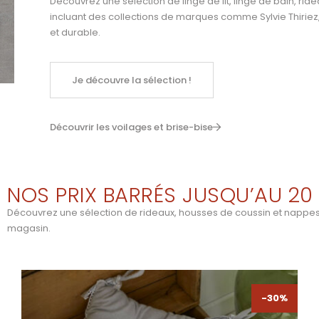
Découvrez une sélection de linge de lit, linge de bain, ride
incluant des collections de marques comme
Sylvie Thiriez
et durable.
Je découvre la sélection !
Découvrir les voilages et brise-bise
NOS PRIX BARRÉS JUSQU’AU 20 
Découvrez une sélection de rideaux, housses de coussin et nappes à 
magasin.
-30%
-30%