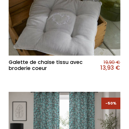
Galette de chaise tissu avec
19,90
€
13,93
€
broderie coeur
-50%
-50%