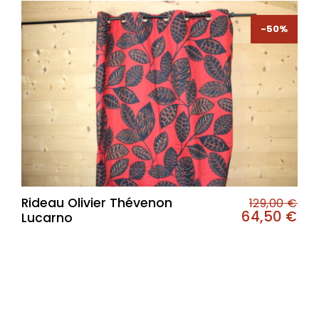
-50%
-50%
Rideau Olivier Thévenon
129,00
€
64,50
€
Lucarno