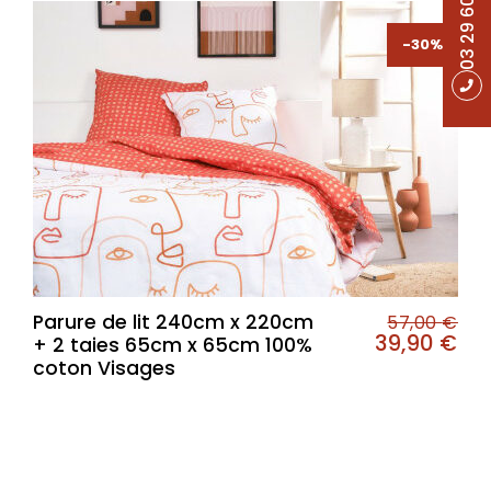
03 29 60 49 17
-30%
-30%
Parure de lit 240cm x 220cm
57,00
€
39,90
€
+ 2 taies 65cm x 65cm 100%
coton Visages