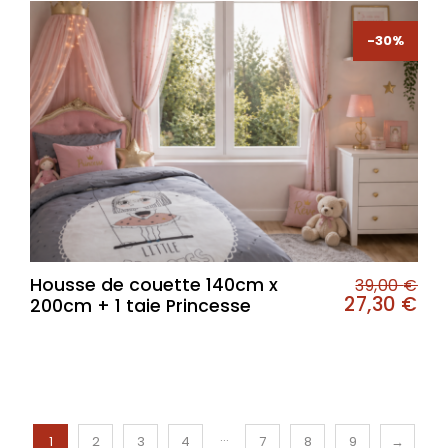
-30%
-30%
Housse de couette 140cm x
39,00
€
27,30
€
200cm + 1 taie Princesse
…
1
2
3
4
7
8
9
→