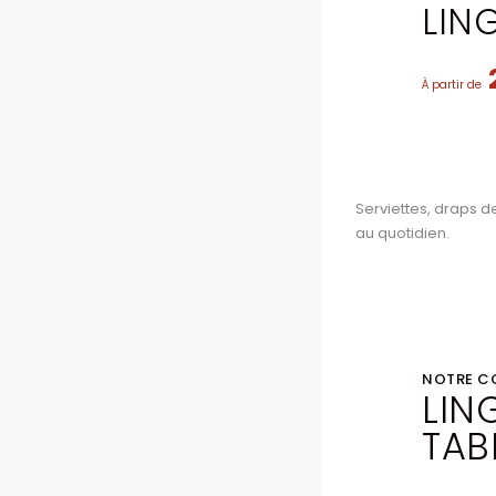
LIN
À partir de
Serviettes, draps d
au quotidien.
NOTRE C
LIN
TAB