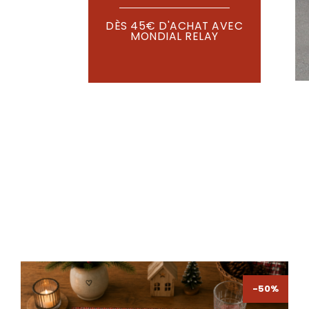
DÈS 45€ D'ACHAT AVEC
MONDIAL RELAY
-50%
-50%