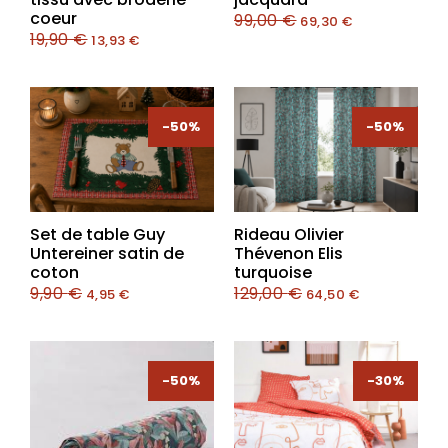
coeur
99,00
€
69,30
€
19,90
€
13,93
€
-50%
-50%
-50%
-50%
Set de table Guy
Rideau Olivier
Untereiner satin de
Thévenon Elis
coton
turquoise
9,90
€
129,00
€
4,95
€
64,50
€
-50%
-30%
-30%