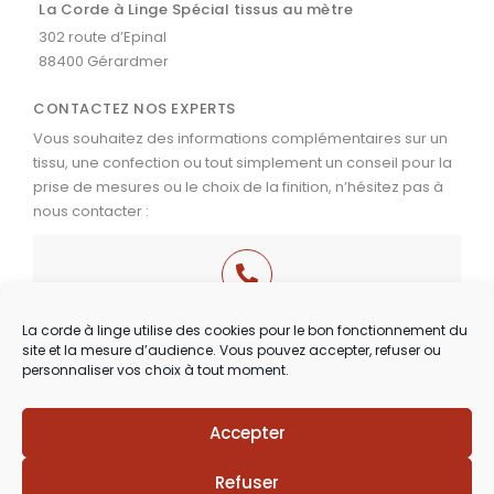
La Corde à Linge Spécial tissus au mètre
302 route d’Epinal
88400 Gérardmer
CONTACTEZ NOS EXPERTS
Vous souhaitez des informations complémentaires sur un
tissu, une confection ou tout simplement un conseil pour la
prise de mesures ou le choix de la finition, n’hésitez pas à
nous contacter :
03 29 60 49 17
La corde à linge utilise des cookies pour le bon fonctionnement du
site et la mesure d’audience. Vous pouvez accepter, refuser ou
Du Mardi au Samedi
personnaliser vos choix à tout moment.
de 9h30 à 12h00 & de 14h00 à 18h30
Accepter
Lézards
Création
Site réalisé par
Refuser