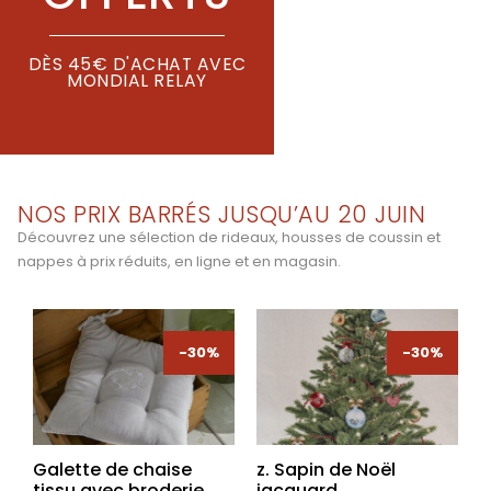
DÈS 45€ D'ACHAT AVEC
MONDIAL RELAY
NOS PRIX BARRÉS JUSQU’AU 20 JUIN
Découvrez une sélection de rideaux, housses de coussin et
nappes à prix réduits, en ligne et en magasin.
-30%
-30%
-30%
-30%
Galette de chaise
z. Sapin de Noël
tissu avec broderie
jacquard