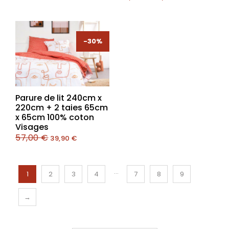
-30%
-30%
Parure de lit 240cm x
220cm + 2 taies 65cm
x 65cm 100% coton
Visages
57,00
€
39,90
€
…
1
2
3
4
7
8
9
→