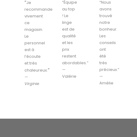
“
“Équipe
“Nous
Je
au top
avons
recommande
! Le
trouvé
vivement
linge
notre
ce
est de
bonheur.
magasin.
qualité
Les
Le
et les
conseils
personnel
prix
ont
est à
restent
été
l’écoute
abordables.”
très
et très
”
—
précieux.”
chaleureux.
Valérie
—
—
Amélie
Virginie