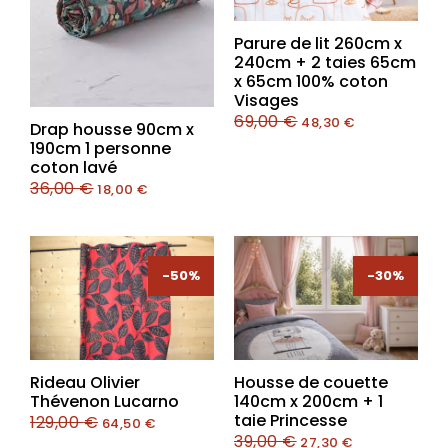
Parure de lit 260cm x
240cm + 2 taies 65cm
x 65cm 100% coton
Visages
69,00
€
48,30
€
Drap housse 90cm x
190cm 1 personne
coton lavé
36,00
€
18,00
€
-50%
-50%
-30%
-30%
Rideau Olivier
Housse de couette
Thévenon Lucarno
140cm x 200cm + 1
taie Princesse
129,00
€
64,50
€
39,00
€
27,30
€