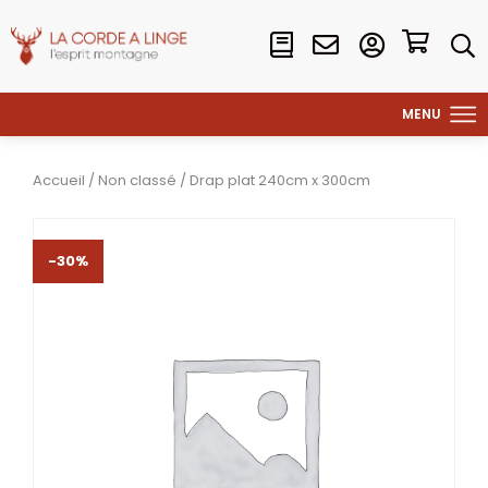
Accueil
/
Non classé
/ Drap plat 240cm x 300cm
-30%
-30%