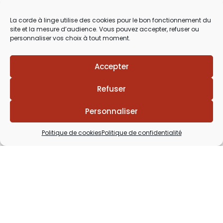
03 29 60 49 17
La corde à linge utilise des cookies pour le bon fonctionnement du
site et la mesure d’audience. Vous pouvez accepter, refuser ou
Du Mardi au Samedi
personnaliser vos choix à tout moment.
de 9h30 à 12h00 & de 14h00 à 18h30
Accepter
Refuser
Personnaliser
Politique de cookies
Politique de confidentialité
Lézards
Création
Site réalisé par