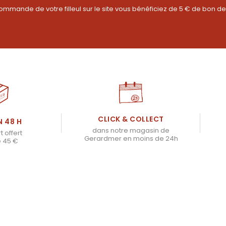
ommande de votre filleul sur le site vous bénéficiez de 5 € de bon de
CLICK & COLLECT
N 48 H
dans notre magasin de
t offert
Gerardmer en moins de 24h
e 45 €