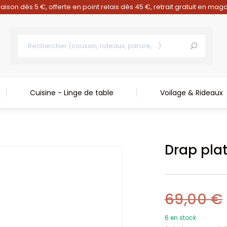
raison dès 5 €, offerte en point relais dès 45 €, retrait gratuit en mag
Cuisine - Linge de table
Voilage & Rideaux
Drap pla
69,00
€
6 en stock