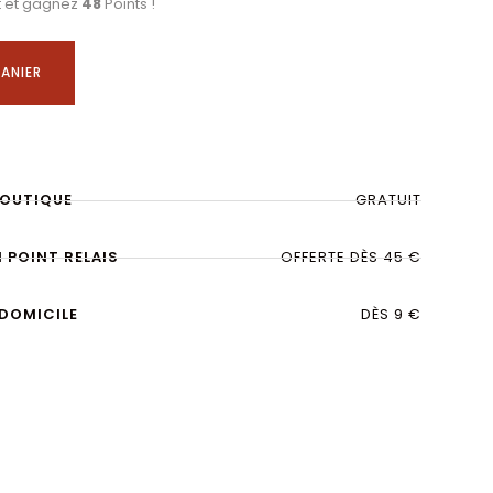
t et gagnez
48
Points !
ANIER
BOUTIQUE
GRATUIT
N POINT RELAIS
OFFERTE DÈS 45 €
 DOMICILE
DÈS 9 €