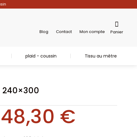
asin
Blog
Contact
Mon compte
Panier
plaid - coussin
Tissu au mètre
t 240×300
48,30
€