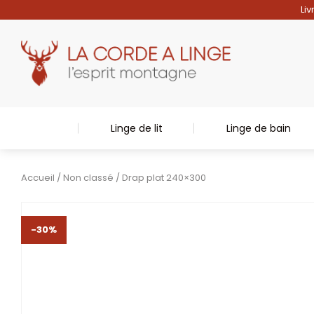
Liv
Linge de lit
Linge de bain
Accueil
/
Non classé
/ Drap plat 240×300
-30%
-30%