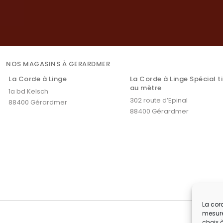
NOS MAGASINS À GERARDMER
La Corde à Linge
La Corde à Linge Spécial t
au mètre
1a bd Kelsch
302 route d’Epinal
88400 Gérardmer
88400 Gérardmer
La cord
mesure
choix 