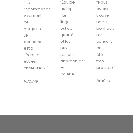
“
“Équipe
“Nous
Je
au top
avons
recommande
! Le
trouvé
vivement
linge
notre
ce
est de
bonheur.
magasin.
qualité
Les
Le
et les
conseils
personnel
prix
ont
est à
restent
été
l’écoute
abordables.”
très
et très
”
—
précieux.”
chaleureux.
Valérie
—
—
Amélie
Virginie