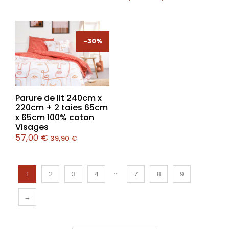
-30%
-30%
Parure de lit 240cm x
220cm + 2 taies 65cm
x 65cm 100% coton
Visages
57,00
€
39,90
€
…
1
2
3
4
7
8
9
→