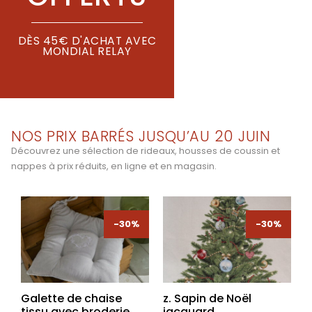
DÈS 45€ D'ACHAT AVEC
MONDIAL RELAY
NOS PRIX BARRÉS JUSQU’AU 20 JUIN
Découvrez une sélection de rideaux, housses de coussin et
nappes à prix réduits, en ligne et en magasin.
-30%
-30%
-30%
-30%
Galette de chaise
z. Sapin de Noël
tissu avec broderie
jacquard