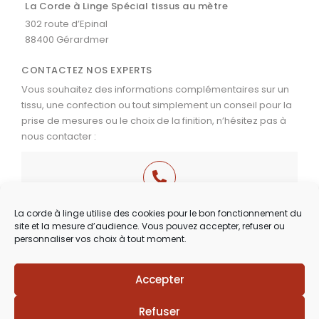
La Corde à Linge Spécial tissus au mètre
302 route d’Epinal
88400 Gérardmer
CONTACTEZ NOS EXPERTS
Vous souhaitez des informations complémentaires sur un
tissu, une confection ou tout simplement un conseil pour la
prise de mesures ou le choix de la finition, n’hésitez pas à
nous contacter :
03 29 60 49 17
La corde à linge utilise des cookies pour le bon fonctionnement du
site et la mesure d’audience. Vous pouvez accepter, refuser ou
Du Mardi au Samedi
personnaliser vos choix à tout moment.
de 9h30 à 12h00 & de 14h00 à 18h30
Accepter
Lézards
Création
Site réalisé par
Refuser