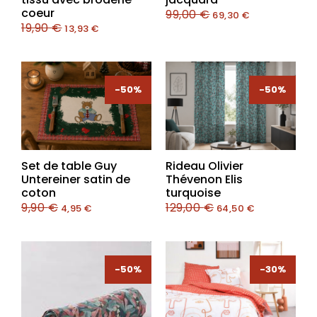
coeur
99,00
€
69,30
€
19,90
€
13,93
€
-50%
-50%
-50%
-50%
Set de table Guy
Rideau Olivier
Untereiner satin de
Thévenon Elis
coton
turquoise
9,90
€
129,00
€
4,95
€
64,50
€
-50%
-30%
-30%