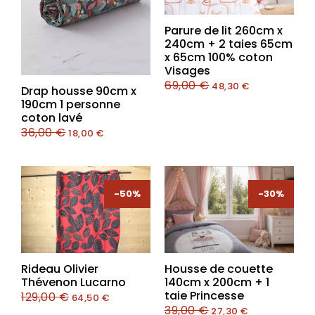
Parure de lit 260cm x
240cm + 2 taies 65cm
x 65cm 100% coton
Visages
69,00
€
48,30
€
Drap housse 90cm x
190cm 1 personne
coton lavé
36,00
€
18,00
€
-50%
-50%
-30%
-30%
Rideau Olivier
Housse de couette
Thévenon Lucarno
140cm x 200cm + 1
taie Princesse
129,00
€
64,50
€
39,00
€
27,30
€