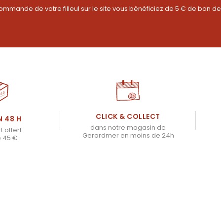
ommande de votre filleul sur le site vous bénéficiez de 5 € de bon de
CLICK & COLLECT
N 48 H
dans notre magasin de
t offert
Gerardmer en moins de 24h
e 45 €