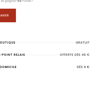
t et gagnez
55
Points !
ANIER
BOUTIQUE
GRATUIT
N POINT RELAIS
OFFERTE DÈS 45 €
 DOMICILE
DÈS 9 €