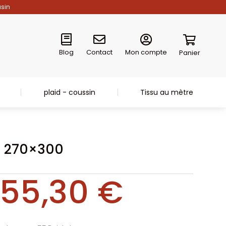
asin
Blog
Contact
Mon compte
Panier
plaid - coussin
Tissu au mètre
t 270×300
55,30
€