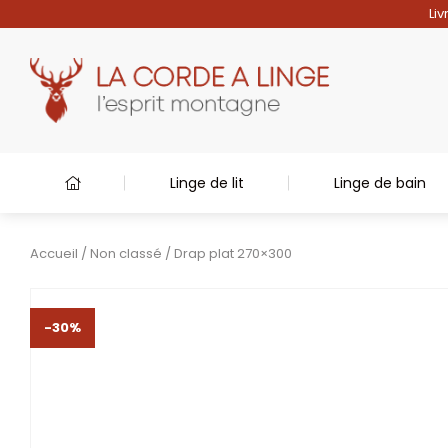
Liv
Linge de lit
Linge de bain
Accueil
/
Non classé
/ Drap plat 270×300
-30%
-30%