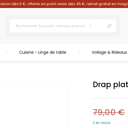
raison dès 5 €, offerte en point relais dès 45 €, retrait gratuit en mag
Cuisine - Linge de table
Voilage & Rideaux
Drap pla
79,00
€
2 en stock