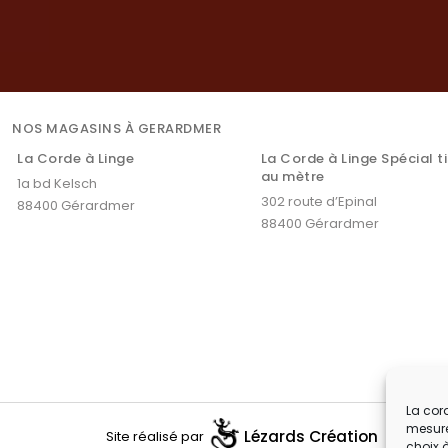
NOS MAGASINS À GERARDMER
La Corde à Linge
La Corde à Linge Spécial t
au mètre
1a bd Kelsch
302 route d’Epinal
88400 Gérardmer
88400 Gérardmer
La cord
mesure
Lézards
Création
Site réalisé par
choix 