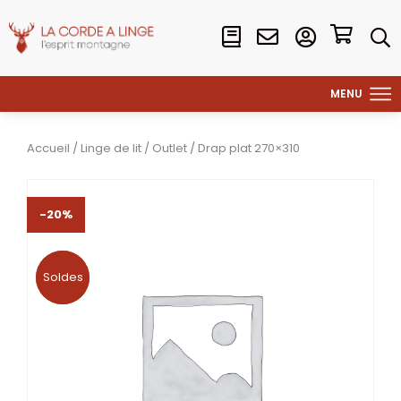
Accueil
/
Linge de lit
/
Outlet
/ Drap plat 270×310
-20%
Soldes
Soldes