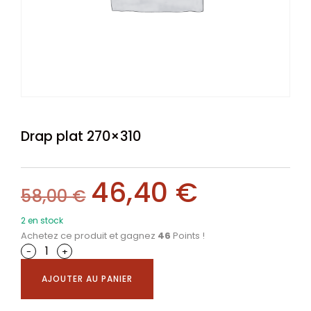
Drap plat 270×310
46,40
€
58,00
€
2 en stock
Achetez ce produit et gagnez
46
Points !
-
+
AJOUTER AU PANIER