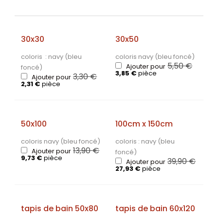
30x30
30x50
coloris : navy (bleu
coloris navy (bleu foncé)
5,50
€
Ajouter pour
foncé)
3,85
€
pièce
3,30
€
Ajouter pour
2,31
€
pièce
50x100
100cm x 150cm
coloris navy (bleu foncé)
coloris : navy (bleu
13,90
€
Ajouter pour
foncé)
9,73
€
pièce
39,90
€
Ajouter pour
27,93
€
pièce
tapis de bain 50x80
tapis de bain 60x120