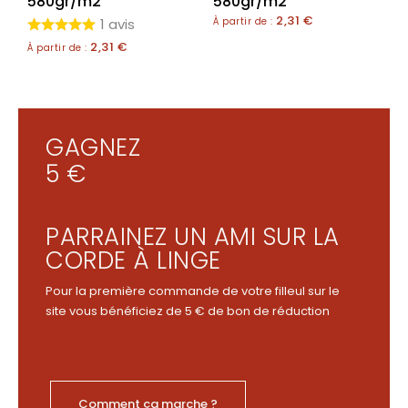
580gr/m2
580gr/m2
2,31
€
1 avis
À partir de :
2,31
€
À partir de :
GAGNEZ
5 €
PARRAINEZ UN AMI SUR LA
CORDE À LINGE
Pour la première commande de votre filleul sur le
site vous bénéficiez de 5 € de bon de réduction
Comment ça marche ?