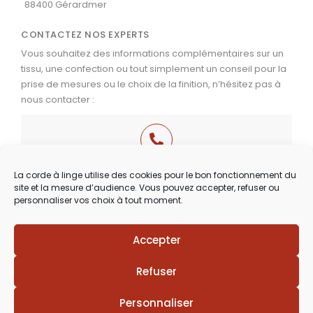
88400 Gérardmer
CONTACTEZ NOS EXPERTS
Vous souhaitez des informations complémentaires sur un
tissu, une confection ou tout simplement un conseil pour la
prise de mesures ou le choix de la finition, n’hésitez pas à
nous contacter :
03 29 60 49 17
La corde à linge utilise des cookies pour le bon fonctionnement du
site et la mesure d’audience. Vous pouvez accepter, refuser ou
Du Mardi au Samedi
personnaliser vos choix à tout moment.
de 9h30 à 12h00 & de 14h00 à 18h30
Accepter
Lézards
Création
Site réalisé par
Refuser
Personnaliser