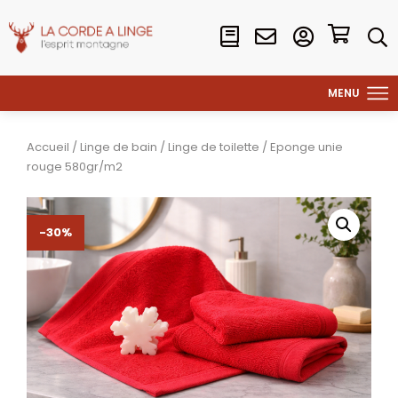
Accueil
/
Linge de bain
/
Linge de toilette
/ Eponge unie
rouge 580gr/m2
-30%