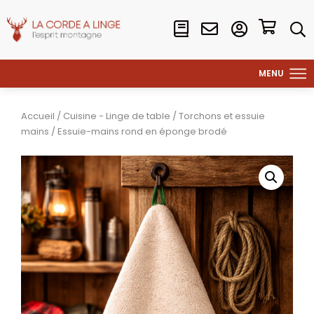
Accueil
/
Cuisine - Linge de table
/
Torchons et essuie
mains
/ Essuie-mains rond en éponge brodé