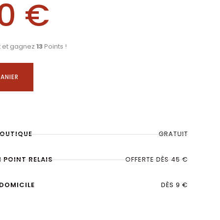
90
€
t et gagnez
13
Points !
ANIER
BOUTIQUE
GRATUIT
N POINT RELAIS
OFFERTE DÈS 45 €
 DOMICILE
DÈS 9 €