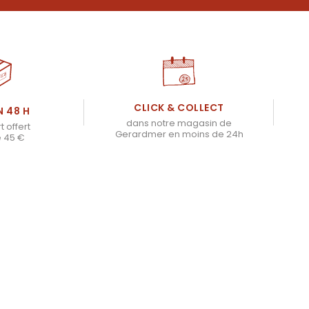
CLICK & COLLECT
N 48 H
dans notre magasin de
t offert
Gerardmer en moins de 24h
e 45 €