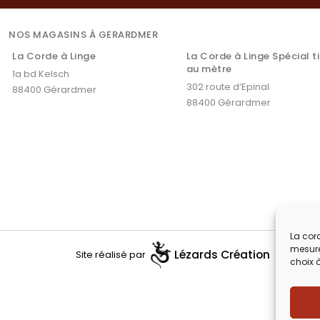
NOS MAGASINS À GERARDMER
La Corde à Linge
La Corde à Linge Spécial t
au mètre
1a bd Kelsch
302 route d’Epinal
88400 Gérardmer
88400 Gérardmer
La cord
mesure
Lézards
Création
Site réalisé par
choix 