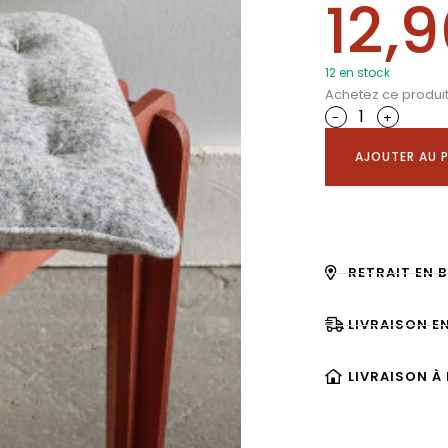
12,
12 en stock
Achetez ce produi
-
+
AJOUTER AU P
RETRAIT EN 
LIVRAISON E
LIVRAISON À