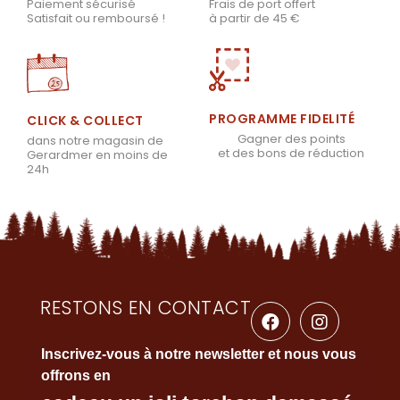
Frais de port offert
Paiement sécurisé
à partir de 45 €
Satisfait ou remboursé !
PROGRAMME FIDELITÉ
CLICK & COLLECT
Gagner des points
dans notre magasin de
et des bons de réduction
Gerardmer en moins de
24h
RESTONS EN CONTACT
Inscrivez-vous à notre newsletter et nous vous
offrons en