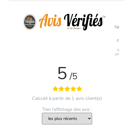
Voir
l'attestati
de
confianc
Avis
soumis à
un contrô
5
/5
Calculé à partir de 1 avis client(s)
Trier l'affichage des avis :