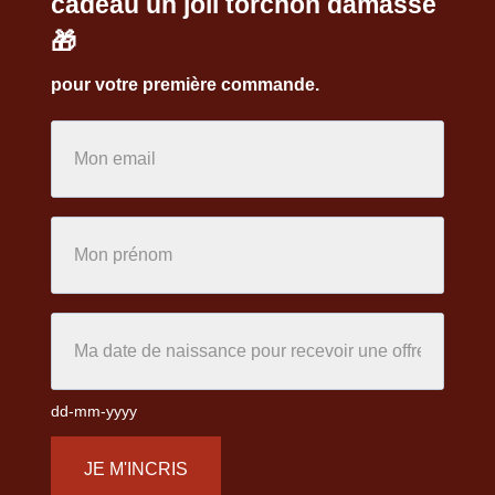
cadeau un joli torchon damassé
🎁
pour votre première commande.
dd-mm-yyyy
JE M'INCRIS