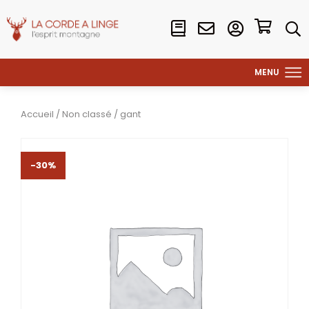
Accueil
/
Non classé
/ gant
-30%